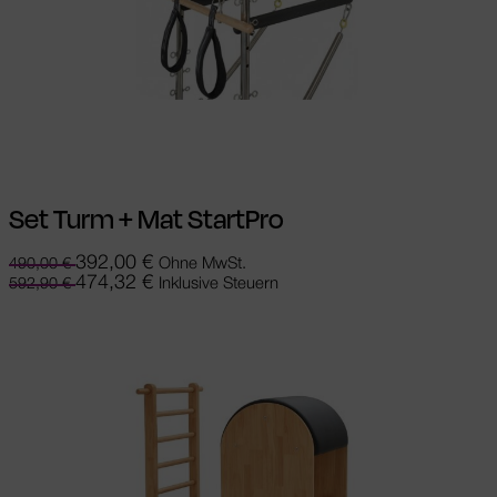
In den Warenkorb
Set Turm + Mat StartPro
392,00
€
Ohne MwSt.
490,00
€
474,32
€
Inklusive Steuern
592,90
€