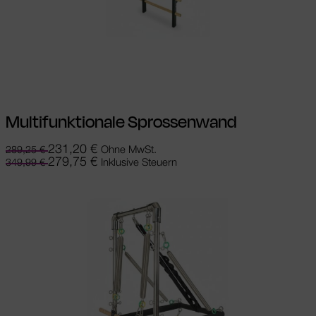
In den Warenkorb
Multifunktionale Sprossenwand
231,20
€
Ohne MwSt.
289,25
€
279,75
€
Inklusive Steuern
349,99
€