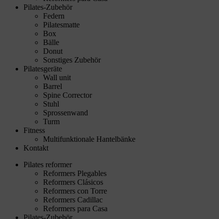
Pilates-Zubehör
Federn
Pilatesmatte
Box
Bälle
Donut
Sonstiges Zubehör
Pilatesgeräte
Wall unit
Barrel
Spine Corrector
Stuhl
Sprossenwand
Turm
Fitness
Multifunktionale Hantelbänke
Kontakt
Pilates reformer
Reformers Plegables
Reformers Clásicos
Reformers con Torre
Reformers Cadillac
Reformers para Casa
Pilates-Zubehör