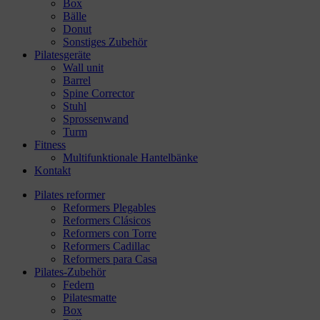
Box
Bälle
Donut
Sonstiges Zubehör
Pilatesgeräte
Wall unit
Barrel
Spine Corrector
Stuhl
Sprossenwand
Turm
Fitness
Multifunktionale Hantelbänke
Kontakt
Pilates reformer
Reformers Plegables
Reformers Clásicos
Reformers con Torre
Reformers Cadillac
Reformers para Casa
Pilates-Zubehör
Federn
Pilatesmatte
Box