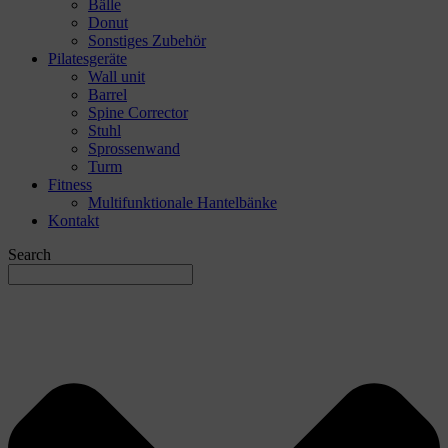
Bälle
Donut
Sonstiges Zubehör
Pilatesgeräte
Wall unit
Barrel
Spine Corrector
Stuhl
Sprossenwand
Turm
Fitness
Multifunktionale Hantelbänke
Kontakt
Search