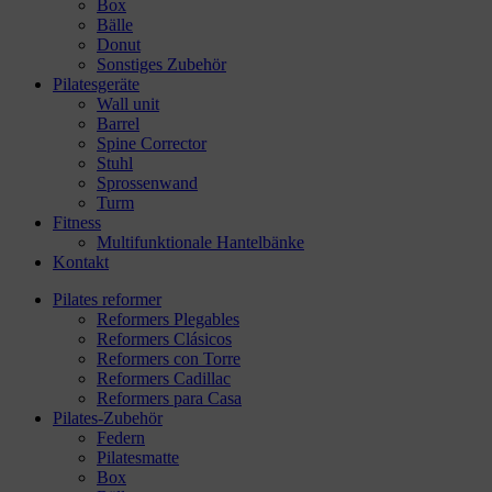
Box
Bälle
Donut
Sonstiges Zubehör
Pilatesgeräte
Wall unit
Barrel
Spine Corrector
Stuhl
Sprossenwand
Turm
Fitness
Multifunktionale Hantelbänke
Kontakt
Pilates reformer
Reformers Plegables
Reformers Clásicos
Reformers con Torre
Reformers Cadillac
Reformers para Casa
Pilates-Zubehör
Federn
Pilatesmatte
Box