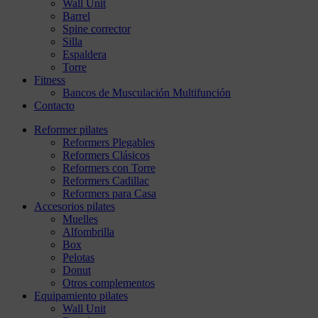
Wall Unit
Barrel
Spine corrector
Silla
Espaldera
Torre
Fitness
Bancos de Musculación Multifunción
Contacto
Reformer pilates
Reformers Plegables
Reformers Clásicos
Reformers con Torre
Reformers Cadillac
Reformers para Casa
Accesorios pilates
Muelles
Alfombrilla
Box
Pelotas
Donut
Otros complementos
Equipamiento pilates
Wall Unit