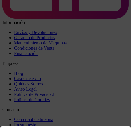
Información
Envíos y Devoluciones
Garantía de Productos
Mantenimiento de Máquinas
Condiciones de Venta
Financiación
Empresa
Blog
Casos de exito
Quiénes Somos
Aviso Legal
Política de Privacidad
Política de Cookies
Contacto
Comercial de tu zona
Presupuesto
Incidencia