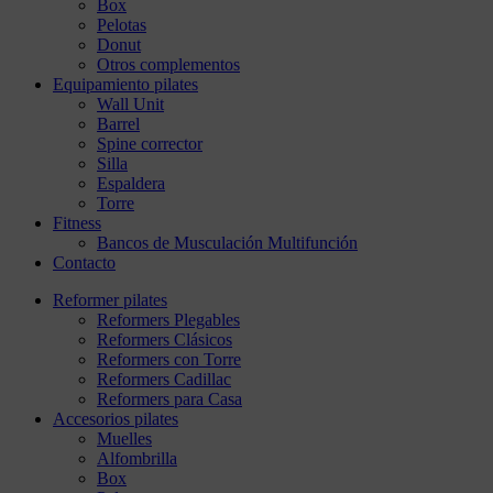
Box
Pelotas
Donut
Otros complementos
Equipamiento pilates
Wall Unit
Barrel
Spine corrector
Silla
Espaldera
Torre
Fitness
Bancos de Musculación Multifunción
Contacto
Reformer pilates
Reformers Plegables
Reformers Clásicos
Reformers con Torre
Reformers Cadillac
Reformers para Casa
Accesorios pilates
Muelles
Alfombrilla
Box