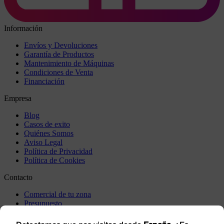
Información
Envíos y Devoluciones
Garantía de Productos
Mantenimiento de Máquinas
Condiciones de Venta
Financiación
Empresa
Blog
Casos de exito
Quiénes Somos
Aviso Legal
Política de Privacidad
Política de Cookies
Contacto
Comercial de tu zona
Presupuesto
Incidencia
Visítanos