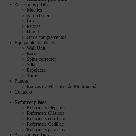
Accesorios pilates
Muelles
Alfombrilla
Box
Pelotas
Donut
Otros complementos
Equipamiento pilates
Wall Unit
Barrel
Spine corrector
Silla
Espaldera
Torre
Fitness
Bancos de Musculación Multifunción
Contacto
Reformer pilates
Reformers Plegables
Reformers Clásicos
Reformers con Torre
Reformers Cadillac
Reformers para Casa
Accesorios pilates