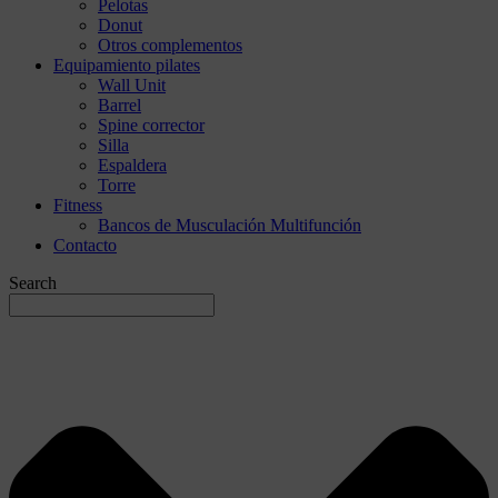
Pelotas
Donut
Otros complementos
Equipamiento pilates
Wall Unit
Barrel
Spine corrector
Silla
Espaldera
Torre
Fitness
Bancos de Musculación Multifunción
Contacto
Search