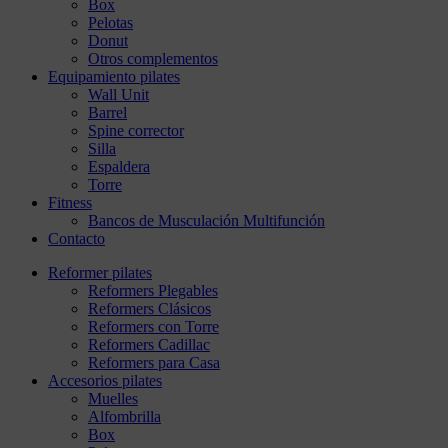
Box
Pelotas
Donut
Otros complementos
Equipamiento pilates
Wall Unit
Barrel
Spine corrector
Silla
Espaldera
Torre
Fitness
Bancos de Musculación Multifunción
Contacto
Reformer pilates
Reformers Plegables
Reformers Clásicos
Reformers con Torre
Reformers Cadillac
Reformers para Casa
Accesorios pilates
Muelles
Alfombrilla
Box