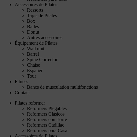
Accessoires de Pilates
Ressorts
Tapis de Pilates
Box
Balles
Donut
Autres accessoires
Équipement de Pilates
Wall unit
Barrel
Spine Corrector
Chaise
Espalier
Tour
Fitness
Bancs de musculation multifonctions
Contact
Pilates reformer
Reformers Plegables
Reformers Clásicos
Reformers con Torre
Reformers Cadillac
Reformers para Casa
Accessoires de Pilates