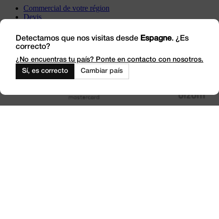
Commercial de votre région
Devis
Incidents
Rendez-nous visite
Detectamos que nos visitas desde
Espagne
. ¿Es
correcto?
Travaillez avec nous
Outlet
¿No encuentras tu país? Ponte en contacto con nosotros.
Sí, es correcto
Cambiar país