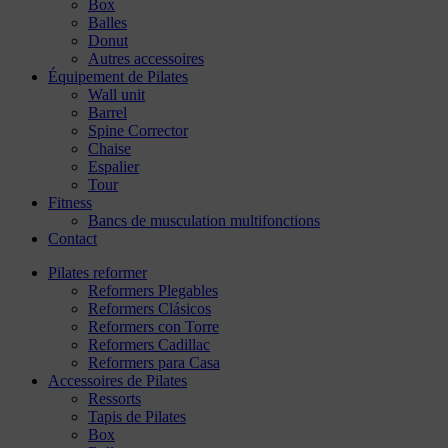
Box
Balles
Donut
Autres accessoires
Équipement de Pilates
Wall unit
Barrel
Spine Corrector
Chaise
Espalier
Tour
Fitness
Bancs de musculation multifonctions
Contact
Pilates reformer
Reformers Plegables
Reformers Clásicos
Reformers con Torre
Reformers Cadillac
Reformers para Casa
Accessoires de Pilates
Ressorts
Tapis de Pilates
Box