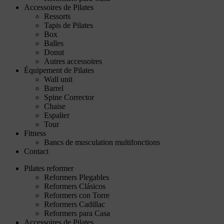
Accessoires de Pilates
Ressorts
Tapis de Pilates
Box
Balles
Donut
Autres accessoires
Équipement de Pilates
Wall unit
Barrel
Spine Corrector
Chaise
Espalier
Tour
Fitness
Bancs de musculation multifonctions
Contact
Pilates reformer
Reformers Plegables
Reformers Clásicos
Reformers con Torre
Reformers Cadillac
Reformers para Casa
Accessoires de Pilates