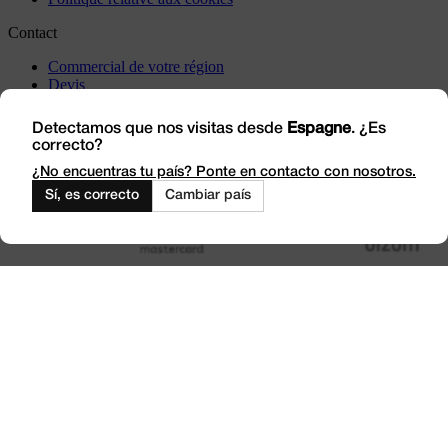
Contact
Commercial de votre région
Devis
Incidents
Rendez-nous visite
Detectamos que nos visitas desde
Espagne
. ¿Es
correcto?
Travaillez avec nous
Outlet
¿No encuentras tu país? Ponte en contacto con nosotros.
Sí, es correcto
Cambiar país