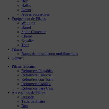
Box
Balles
Donut
Autres accessoires
Équipement de Pilates
Wall unit
Barrel
Spine Corrector
Chaise
Espalier
Tour
Fitness
Bancs de musculation multifonctions
Contact
Pilates reformer
Reformers Plegables
Reformers Clásicos
Reformers con Torre
Reformers Cadillac
Reformers para Casa
Accessoires de Pilates
Ressorts
Tapis de Pilates
Box