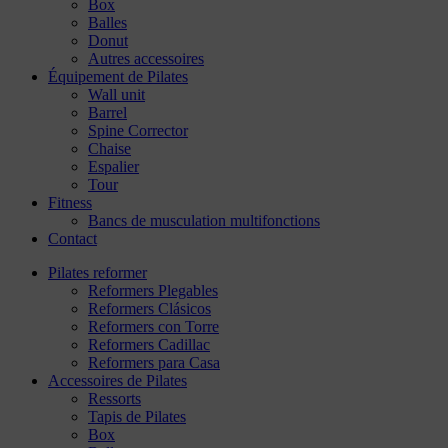
Box
Balles
Donut
Autres accessoires
Équipement de Pilates
Wall unit
Barrel
Spine Corrector
Chaise
Espalier
Tour
Fitness
Bancs de musculation multifonctions
Contact
Pilates reformer
Reformers Plegables
Reformers Clásicos
Reformers con Torre
Reformers Cadillac
Reformers para Casa
Accessoires de Pilates
Ressorts
Tapis de Pilates
Box