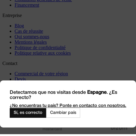
Financement
Entreprise
Blog
Cas de réussite
Qui sommes-nous
Mentions légales
Politique de confidentialité
Politique relative aux cookies
Contact
Commercial de votre région
Devis
Incidents
Rendez-nous visite
Detectamos que nos visitas desde
Espagne
. ¿Es
correcto?
Travaillez avec nous
Outlet
¿No encuentras tu país? Ponte en contacto con nosotros.
Sí, es correcto
Cambiar país