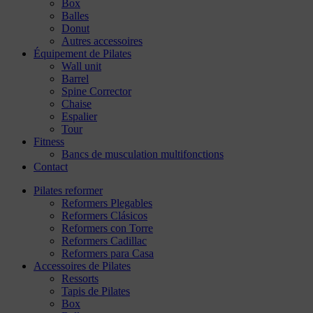
Box
Balles
Donut
Autres accessoires
Équipement de Pilates
Wall unit
Barrel
Spine Corrector
Chaise
Espalier
Tour
Fitness
Bancs de musculation multifonctions
Contact
Pilates reformer
Reformers Plegables
Reformers Clásicos
Reformers con Torre
Reformers Cadillac
Reformers para Casa
Accessoires de Pilates
Ressorts
Tapis de Pilates
Box