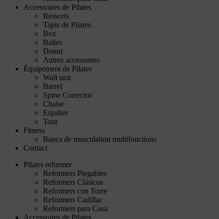
Accessoires de Pilates
Ressorts
Tapis de Pilates
Box
Balles
Donut
Autres accessoires
Équipement de Pilates
Wall unit
Barrel
Spine Corrector
Chaise
Espalier
Tour
Fitness
Bancs de musculation multifonctions
Contact
Pilates reformer
Reformers Plegables
Reformers Clásicos
Reformers con Torre
Reformers Cadillac
Reformers para Casa
Accessoires de Pilates