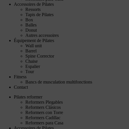
Accessoires de Pilates
Ressorts
Tapis de Pilates
Box
Balles
Donut
Autres accessoires
Équipement de Pilates
Wall unit
Barrel
Spine Corrector
Chaise
Espalier
Tour
Fitness
Bancs de musculation multifonctions
Contact
Pilates reformer
Reformers Plegables
Reformers Clásicos
Reformers con Torre
Reformers Cadillac
Reformers para Casa
Accessoires de Pilates