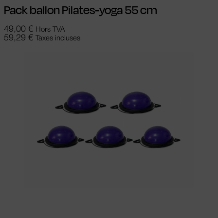
Pack ballon Pilates-yoga 55 cm
49,00
€
Hors TVA
59,29
€
Taxes incluses
Choix des options
Ce produit a
plusieurs variations. Les options peuvent
être choisies sur la page du produit