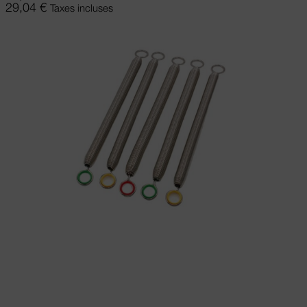
29,04
€
Taxes incluses
Choix des options
Ce produit a
plusieurs variations. Les options peuvent
être choisies sur la page du produit