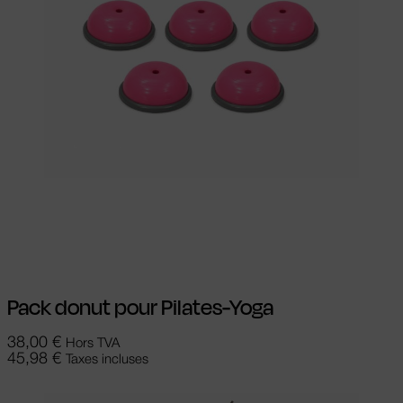
Choix des options
Ce produit a
plusieurs variations. Les options peuvent
être choisies sur la page du produit
Pack donut pour Pilates-Yoga
38,00
€
Hors TVA
45,98
€
Taxes incluses