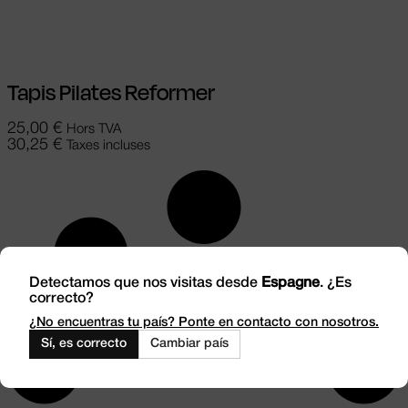
être choisies sur la page du produit
Tapis Pilates Reformer
25,00
€
Hors TVA
30,25
€
Taxes incluses
Detectamos que nos visitas desde
Espagne
. ¿Es
correcto?
¿No encuentras tu país? Ponte en contacto con nosotros.
Sí, es correcto
Cambiar país