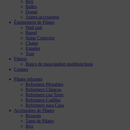
Box
Balles
Donut
Autres accessoires
Équipement de Pilates
Wall unit
Barrel
Spine Corrector
Chaise
Espalier
Tour
Fitness
Bancs de musculation multifonctions
Contact
Pilates reformer
Reformers Plegables
Reformers Clásicos
Reformers con Torre
Reformers Cadillac
Reformers para Casa
Accessoires de Pilates
Ressorts
Tapis de Pilates
Box