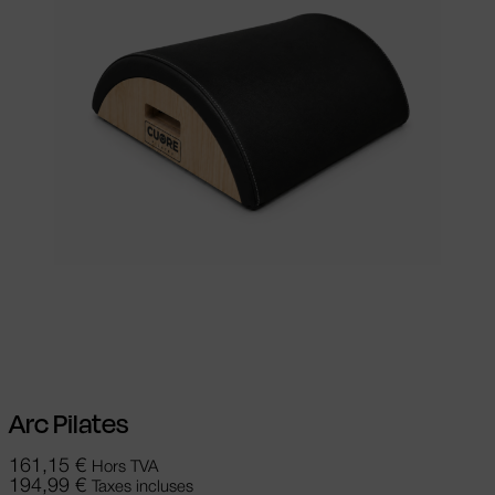
Choix des options
Ce produit a
plusieurs variations. Les options peuvent
être choisies sur la page du produit
Arc Pilates
161,15
€
Hors TVA
194,99
€
Taxes incluses