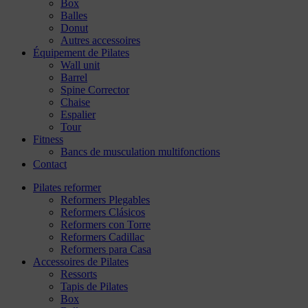
Box
Balles
Donut
Autres accessoires
Équipement de Pilates
Wall unit
Barrel
Spine Corrector
Chaise
Espalier
Tour
Fitness
Bancs de musculation multifonctions
Contact
Pilates reformer
Reformers Plegables
Reformers Clásicos
Reformers con Torre
Reformers Cadillac
Reformers para Casa
Accessoires de Pilates
Ressorts
Tapis de Pilates
Box