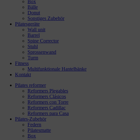
Box
Bälle
Donut
Sonstiges Zubehör
Pilatesgeräte
Wall unit
Barrel
Spine Corrector
Stuhl
Sprossenwand
Turm
Fitness
Multifunktionale Hantelbänke
Kontakt
Pilates reformer
Reformers Plegables
Reformers Clásicos
Reformers con Torre
Reformers Cadillac
Reformers para Casa
Pilates-Zubehör
Federn
Pilatesmatte
Box