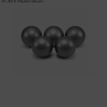
87,89
€
Inklusive Steuern
Ausführung wählen
Dieses Produkt
weist mehrere Varianten auf. Die
Optionen können auf der Produktseite
gewählt werden