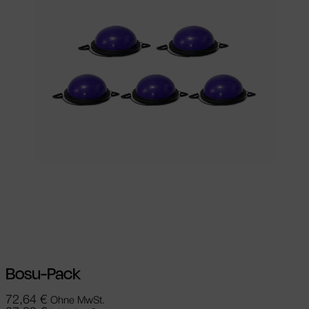
Ausführung wählen
Dieses Produkt
weist mehrere Varianten auf. Die
Optionen können auf der Produktseite
gewählt werden
Bosu-Pack
72,64
€
Ohne MwSt.