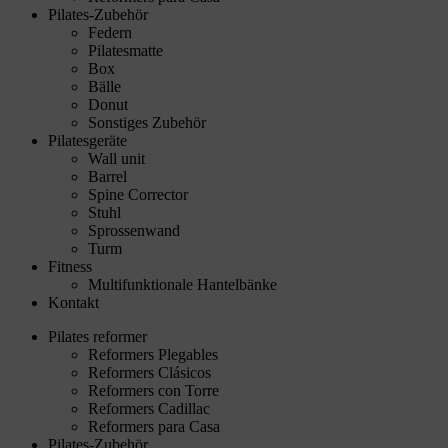
Pilates-Zubehör
Federn
Pilatesmatte
Box
Bälle
Donut
Sonstiges Zubehör
Pilatesgeräte
Wall unit
Barrel
Spine Corrector
Stuhl
Sprossenwand
Turm
Fitness
Multifunktionale Hantelbänke
Kontakt
Pilates reformer
Reformers Plegables
Reformers Clásicos
Reformers con Torre
Reformers Cadillac
Reformers para Casa
Pilates-Zubehör