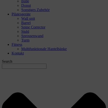
Bälle
Donut
Sonstiges Zubehör
Pilatesgeräte
Wall unit
Barrel
Spine Corrector
Stuhl
Sprossenwand
Turm
Fitness
Multifunktionale Hantelbänke
Kontakt
Search