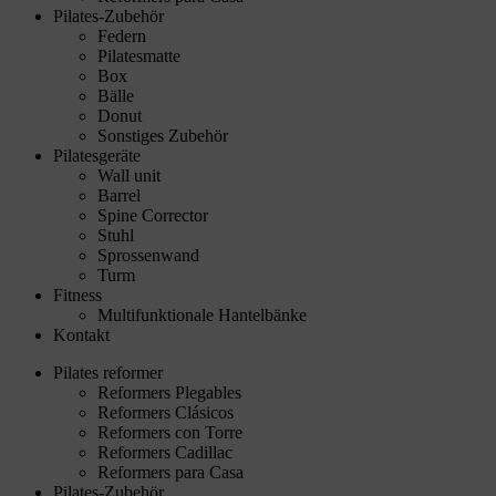
Pilates-Zubehör
Federn
Pilatesmatte
Box
Bälle
Donut
Sonstiges Zubehör
Pilatesgeräte
Wall unit
Barrel
Spine Corrector
Stuhl
Sprossenwand
Turm
Fitness
Multifunktionale Hantelbänke
Kontakt
Pilates reformer
Reformers Plegables
Reformers Clásicos
Reformers con Torre
Reformers Cadillac
Reformers para Casa
Pilates-Zubehör