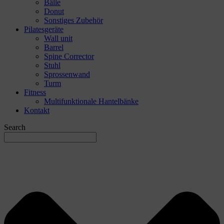
Bälle
Donut
Sonstiges Zubehör
Pilatesgeräte
Wall unit
Barrel
Spine Corrector
Stuhl
Sprossenwand
Turm
Fitness
Multifunktionale Hantelbänke
Kontakt
Search