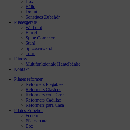
Box
Bälle
Donut
Sonstiges Zubehör
Pilatesgeräte
Wall unit
Barrel
Spine Corrector
Stuhl
Sprossenwand
Turm
Fitness
Multifunktionale Hantelbänke
Kontakt
Pilates reformer
Reformers Plegables
Reformers Clásicos
Reformers con Torre
Reformers Cadillac
Reformers para Casa
Pilates-Zubehör
Federn
Pilatesmatte
Box