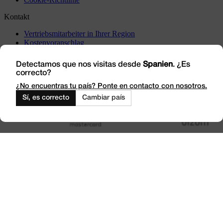
Kontakt
Vertriebsmitarbeiter in Ihrer Region
Kostenvoranschlag
Vorfälle
Besuchen Sie uns
Detectamos que nos visitas desde
Spanien
. ¿Es
correcto?
Arbeiten Sie mit uns
Outlet
¿No encuentras tu país? Ponte en contacto con nosotros.
Sí, es correcto
Cambiar país