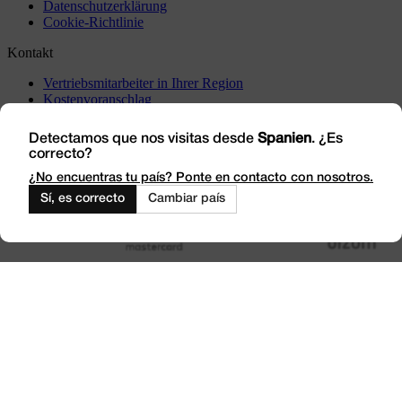
Datenschutzerklärung
Cookie-Richtlinie
Kontakt
Vertriebsmitarbeiter in Ihrer Region
Kostenvoranschlag
Vorfälle
Besuchen Sie uns
Detectamos que nos visitas desde
Spanien
. ¿Es
correcto?
Arbeiten Sie mit uns
Outlet
¿No encuentras tu país? Ponte en contacto con nosotros.
Sí, es correcto
Cambiar país