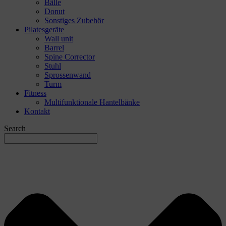
Bälle
Donut
Sonstiges Zubehör
Pilatesgeräte
Wall unit
Barrel
Spine Corrector
Stuhl
Sprossenwand
Turm
Fitness
Multifunktionale Hantelbänke
Kontakt
Search