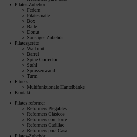
Pilates-Zubehör
Federn
Pilatesmatte
Box
Bälle
Donut
Sonstiges Zubehör
Pilatesgeräte
Wall unit
Barrel
Spine Corrector
Stuhl
Sprossenwand
Turm
Fitness
Multifunktionale Hantelbänke
Kontakt
Pilates reformer
Reformers Plegables
Reformers Clásicos
Reformers con Torre
Reformers Cadillac
Reformers para Casa
Pilates-Zubehör