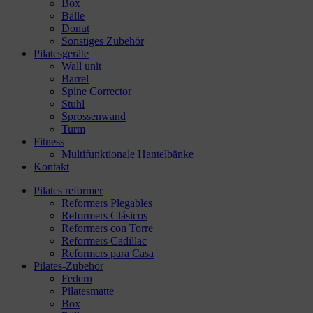
Box
Bälle
Donut
Sonstiges Zubehör
Pilatesgeräte
Wall unit
Barrel
Spine Corrector
Stuhl
Sprossenwand
Turm
Fitness
Multifunktionale Hantelbänke
Kontakt
Pilates reformer
Reformers Plegables
Reformers Clásicos
Reformers con Torre
Reformers Cadillac
Reformers para Casa
Pilates-Zubehör
Federn
Pilatesmatte
Box