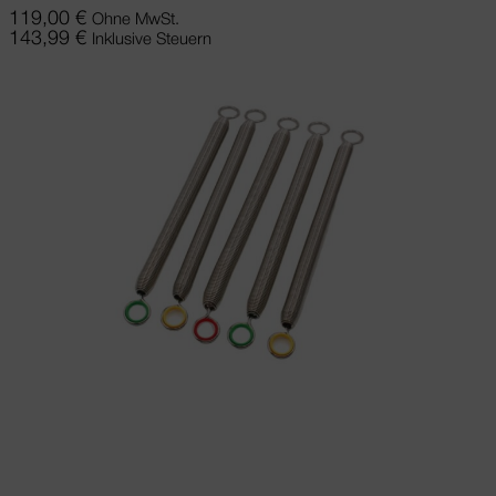
119,00
€
Ohne MwSt.
143,99
€
Inklusive Steuern
Ausführung wählen
Dieses Produkt
weist mehrere Varianten auf. Die
Optionen können auf der Produktseite
gewählt werden