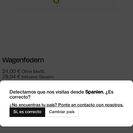
Ausführung wählen
Dieses Produkt
weist mehrere Varianten auf. Die
Optionen können auf der Produktseite
gewählt werden
Wagenfedern
24,00
€
Ohne MwSt.
29,04
€
Inklusive Steuern
Detectamos que nos visitas desde
Spanien
. ¿Es
correcto?
¿No encuentras tu país? Ponte en contacto con nosotros.
Sí, es correcto
Cambiar país