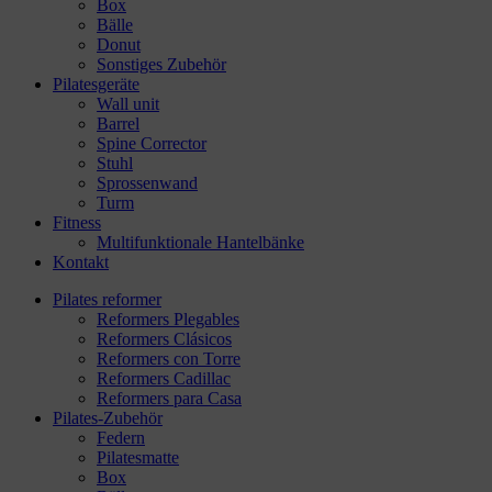
Box
Bälle
Donut
Sonstiges Zubehör
Pilatesgeräte
Wall unit
Barrel
Spine Corrector
Stuhl
Sprossenwand
Turm
Fitness
Multifunktionale Hantelbänke
Kontakt
Pilates reformer
Reformers Plegables
Reformers Clásicos
Reformers con Torre
Reformers Cadillac
Reformers para Casa
Pilates-Zubehör
Federn
Pilatesmatte
Box