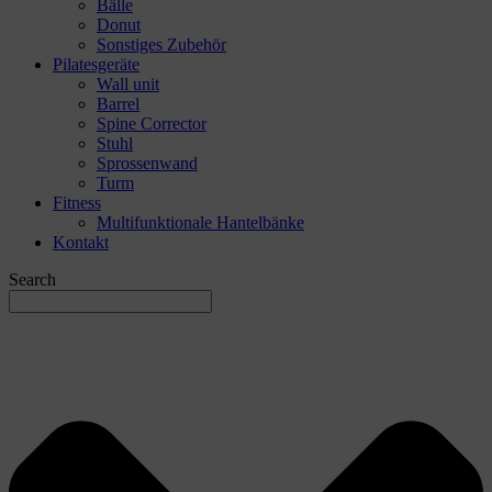
Bälle
Donut
Sonstiges Zubehör
Pilatesgeräte
Wall unit
Barrel
Spine Corrector
Stuhl
Sprossenwand
Turm
Fitness
Multifunktionale Hantelbänke
Kontakt
Search