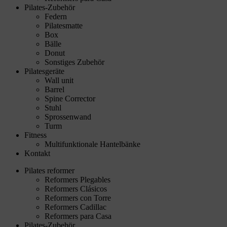
Pilates-Zubehör
Federn
Pilatesmatte
Box
Bälle
Donut
Sonstiges Zubehör
Pilatesgeräte
Wall unit
Barrel
Spine Corrector
Stuhl
Sprossenwand
Turm
Fitness
Multifunktionale Hantelbänke
Kontakt
Pilates reformer
Reformers Plegables
Reformers Clásicos
Reformers con Torre
Reformers Cadillac
Reformers para Casa
Pilates-Zubehör