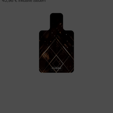
45,98
€
Inklusive Steuern
Ausführung wählen
Dieses Produkt
weist mehrere Varianten auf. Die
Optionen können auf der Produktseite
gewählt werden