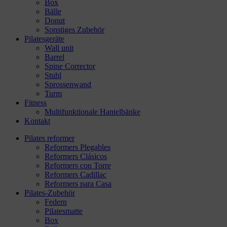
Box
Bälle
Donut
Sonstiges Zubehör
Pilatesgeräte
Wall unit
Barrel
Spine Corrector
Stuhl
Sprossenwand
Turm
Fitness
Multifunktionale Hantelbänke
Kontakt
Pilates reformer
Reformers Plegables
Reformers Clásicos
Reformers con Torre
Reformers Cadillac
Reformers para Casa
Pilates-Zubehör
Federn
Pilatesmatte
Box