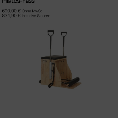
Pilates-Fass
690,00
€
Ohne MwSt.
834,90
€
Inklusive Steuern
Ausführung wählen
Dieses Produkt
weist mehrere Varianten auf. Die
Optionen können auf der Produktseite
gewählt werden