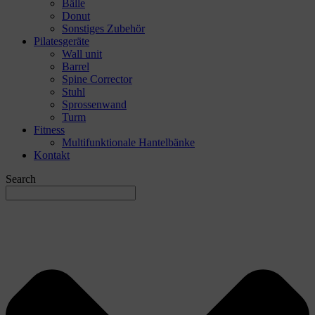
Bälle
Donut
Sonstiges Zubehör
Pilatesgeräte
Wall unit
Barrel
Spine Corrector
Stuhl
Sprossenwand
Turm
Fitness
Multifunktionale Hantelbänke
Kontakt
Search