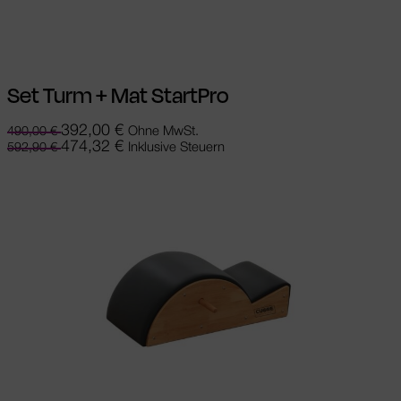
In den Warenkorb
Set Turm + Mat StartPro
392,00
€
Ohne MwSt.
490,00
€
474,32
€
Inklusive Steuern
592,90
€