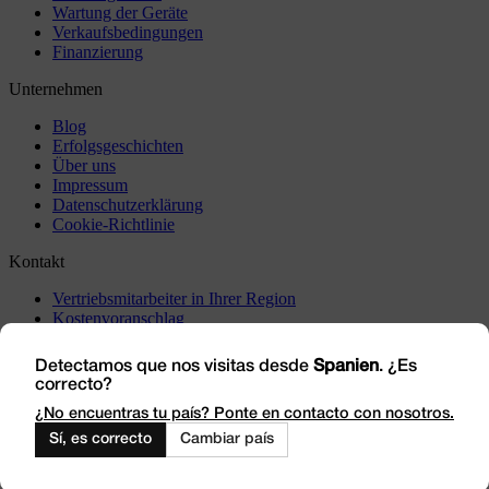
Wartung der Geräte
Verkaufsbedingungen
Finanzierung
Unternehmen
Blog
Erfolgsgeschichten
Über uns
Impressum
Datenschutzerklärung
Cookie-Richtlinie
Kontakt
Vertriebsmitarbeiter in Ihrer Region
Kostenvoranschlag
Vorfälle
Besuchen Sie uns
Detectamos que nos visitas desde
Spanien
. ¿Es
correcto?
Arbeiten Sie mit uns
Outlet
¿No encuentras tu país? Ponte en contacto con nosotros.
Sí, es correcto
Cambiar país