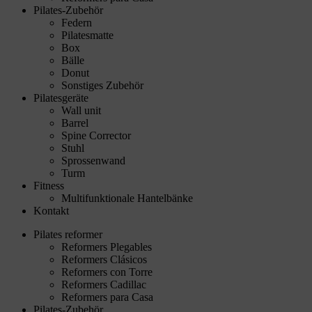
Pilates-Zubehör
Federn
Pilatesmatte
Box
Bälle
Donut
Sonstiges Zubehör
Pilatesgeräte
Wall unit
Barrel
Spine Corrector
Stuhl
Sprossenwand
Turm
Fitness
Multifunktionale Hantelbänke
Kontakt
Pilates reformer
Reformers Plegables
Reformers Clásicos
Reformers con Torre
Reformers Cadillac
Reformers para Casa
Pilates-Zubehör