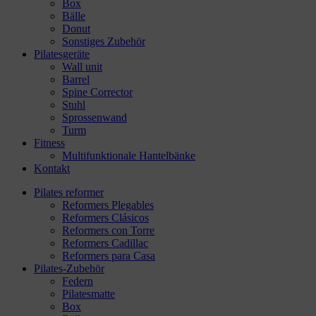
Box
Bälle
Donut
Sonstiges Zubehör
Pilatesgeräte
Wall unit
Barrel
Spine Corrector
Stuhl
Sprossenwand
Turm
Fitness
Multifunktionale Hantelbänke
Kontakt
Pilates reformer
Reformers Plegables
Reformers Clásicos
Reformers con Torre
Reformers Cadillac
Reformers para Casa
Pilates-Zubehör
Federn
Pilatesmatte
Box