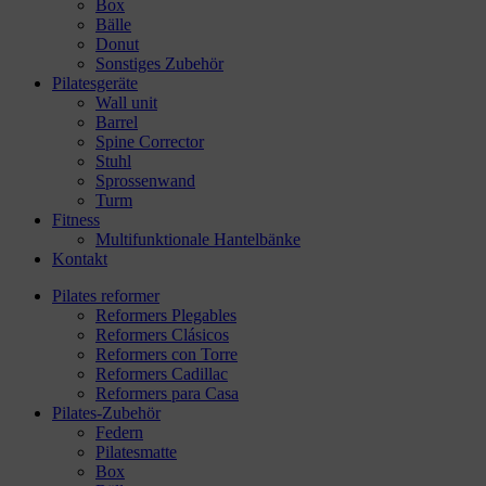
Box
Bälle
Donut
Sonstiges Zubehör
Pilatesgeräte
Wall unit
Barrel
Spine Corrector
Stuhl
Sprossenwand
Turm
Fitness
Multifunktionale Hantelbänke
Kontakt
Pilates reformer
Reformers Plegables
Reformers Clásicos
Reformers con Torre
Reformers Cadillac
Reformers para Casa
Pilates-Zubehör
Federn
Pilatesmatte
Box