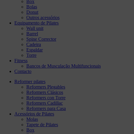
Box
Bolas
Donut
Outros acessórios
Equipamento de Pilates
Wall unit
Barrel
Spine Corrector
Cadeira
Espaldar
Torre
Fitness
Bancos de Musculação Multifuncionais
Contacto
Reformer pilates
Reformers Plegables
Reformers Clásicos
Reformers con Torre
Reformers Cadillac
Reformers para Casa
Acessórios de Pilates
Molas
Tapete de Pilates
Box