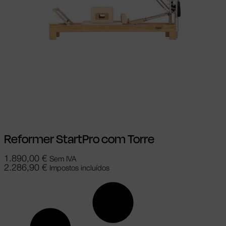
Ver opções
This product has multiple
variants. The options may be chosen on
the product page
Reformer StartPro com Torre
1.890,00
€
Sem IVA
2.286,90
€
Impostos incluídos