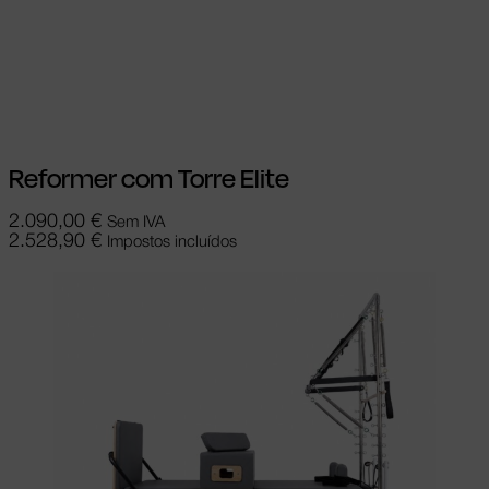
Ver opções
This product has multiple
variants. The options may be chosen on
the product page
Reformer com Torre Elite
2.090,00
€
Sem IVA
2.528,90
€
Impostos incluídos