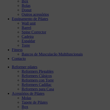
Box
Bolas
Donut
Outros acessórios
Equipamento de Pilates
Wall unit
Barrel
Spine Corrector
Cadeira
Espaldar
Torre
Fitness
Bancos de Musculação Multifuncionais
Contacto
Reformer pilates
Reformers Plegables
Reformers Clásicos
Reformers con Torre
Reformers Cadillac
Reformers para Casa
Acessórios de Pilates
Molas
Tapete de Pilates
Box