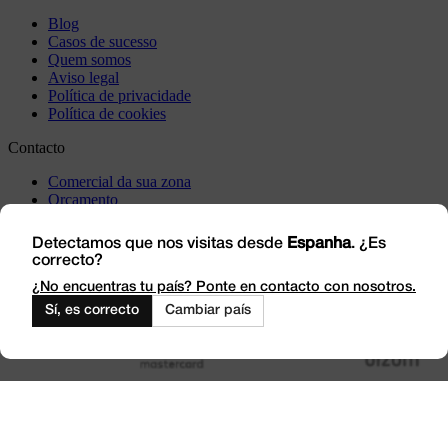
Blog
Casos de sucesso
Quem somos
Aviso legal
Política de privacidade
Política de cookies
Contacto
Comercial da sua zona
Orçamento
Incidência
Visite-nos
Detectamos que nos visitas desde
Espanha
. ¿Es
correcto?
Trabalhe connosco
Outlet
¿No encuentras tu país? Ponte en contacto con nosotros.
Sí, es correcto
Cambiar país