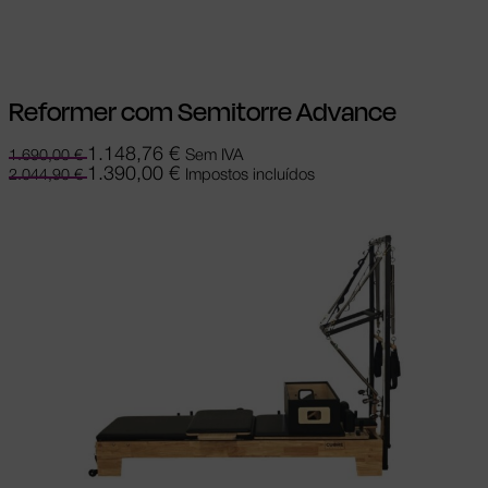
the product page
Reformer com Semitorre Advance
1.148,76
€
Sem IVA
1.690,00
€
1.390,00
€
Impostos incluídos
2.044,90
€