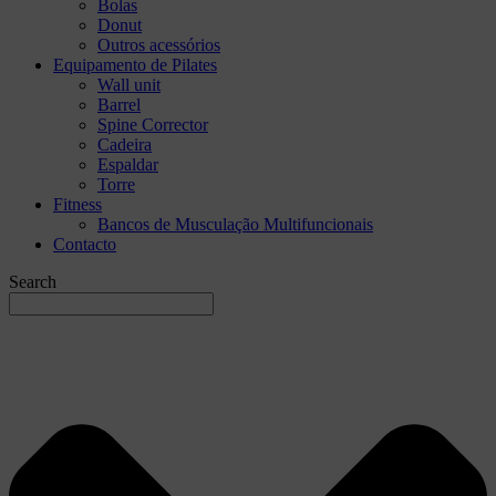
Bolas
Donut
Outros acessórios
Equipamento de Pilates
Wall unit
Barrel
Spine Corrector
Cadeira
Espaldar
Torre
Fitness
Bancos de Musculação Multifuncionais
Contacto
Search