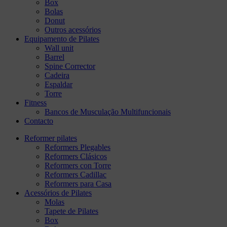
Box
Bolas
Donut
Outros acessórios
Equipamento de Pilates
Wall unit
Barrel
Spine Corrector
Cadeira
Espaldar
Torre
Fitness
Bancos de Musculação Multifuncionais
Contacto
Reformer pilates
Reformers Plegables
Reformers Clásicos
Reformers con Torre
Reformers Cadillac
Reformers para Casa
Acessórios de Pilates
Molas
Tapete de Pilates
Box