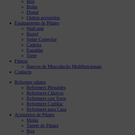
Box
Bolas
Donut
Outros acessórios
Equipamento de Pilates
Wall unit
Barrel
Spine Corrector
Cadeira
Espaldar
Torre
Fitness
Bancos de Musculação Multifuncionais
Contacto
Reformer pilates
Reformers Plegables
Reformers Clásicos
Reformers con Torre
Reformers Cadillac
Reformers para Casa
Acessórios de Pilates
Molas
Tapete de Pilates
Box