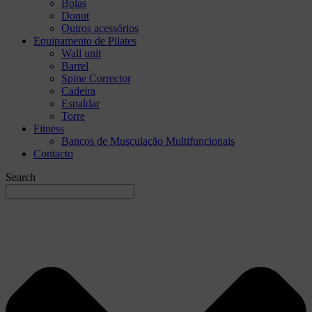
Bolas
Donut
Outros acessórios
Equipamento de Pilates
Wall unit
Barrel
Spine Corrector
Cadeira
Espaldar
Torre
Fitness
Bancos de Musculação Multifuncionais
Contacto
Search