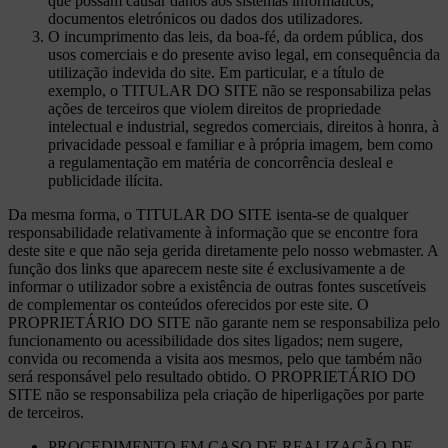
que possam causar danos aos sistemas informáticos,
documentos eletrónicos ou dados dos utilizadores.
O incumprimento das leis, da boa-fé, da ordem pública, dos
usos comerciais e do presente aviso legal, em consequência da
utilização indevida do site. Em particular, e a título de
exemplo, o TITULAR DO SITE não se responsabiliza pelas
ações de terceiros que violem direitos de propriedade
intelectual e industrial, segredos comerciais, direitos à honra, à
privacidade pessoal e familiar e à própria imagem, bem como
a regulamentação em matéria de concorrência desleal e
publicidade ilícita.
Da mesma forma, o TITULAR DO SITE isenta-se de qualquer
responsabilidade relativamente à informação que se encontre fora
deste site e que não seja gerida diretamente pelo nosso webmaster. A
função dos links que aparecem neste site é exclusivamente a de
informar o utilizador sobre a existência de outras fontes suscetíveis
de complementar os conteúdos oferecidos por este site. O
PROPRIETÁRIO DO SITE não garante nem se responsabiliza pelo
funcionamento ou acessibilidade dos sites ligados; nem sugere,
convida ou recomenda a visita aos mesmos, pelo que também não
será responsável pelo resultado obtido. O PROPRIETÁRIO DO
SITE não se responsabiliza pela criação de hiperligações por parte
de terceiros.
PROCEDIMENTO EM CASO DE REALIZAÇÃO DE