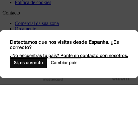
Política de cookies
Contacto
Comercial da sua zona
Orçamento
Incidência
Visite-nos
Detectamos que nos visitas desde
Espanha
. ¿Es
correcto?
Trabalhe connosco
Outlet
¿No encuentras tu país? Ponte en contacto con nosotros.
Sí, es correcto
Cambiar país