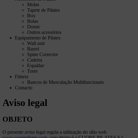
Molas
Tapete de Pilates
Box
Bolas
Donut
Outros acessórios
Equipamento de Pilates
Wall unit
Barrel
Spine Corrector
Cadeira
Espaldar
Torre
Fitness
Bancos de Musculação Multifuncionais
Contacto
Aviso legal
OBJETO
O presente aviso legal regula a utilização do sítio web
www.cuorepilates.com
, cujo titular é a CUORE PILATES S.L.