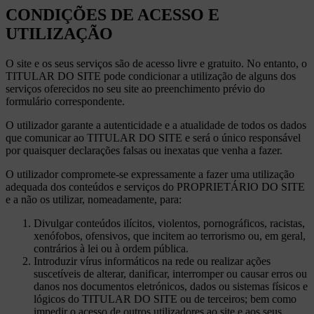
CONDIÇÕES DE ACESSO E
UTILIZAÇÃO
O site e os seus serviços são de acesso livre e gratuito. No entanto, o
TITULAR DO SITE pode condicionar a utilização de alguns dos
serviços oferecidos no seu site ao preenchimento prévio do
formulário correspondente.
O utilizador garante a autenticidade e a atualidade de todos os dados
que comunicar ao TITULAR DO SITE e será o único responsável
por quaisquer declarações falsas ou inexatas que venha a fazer.
O utilizador compromete-se expressamente a fazer uma utilização
adequada dos conteúdos e serviços do PROPRIETÁRIO DO SITE
e a não os utilizar, nomeadamente, para:
Divulgar conteúdos ilícitos, violentos, pornográficos, racistas,
xenófobos, ofensivos, que incitem ao terrorismo ou, em geral,
contrários à lei ou à ordem pública.
Introduzir vírus informáticos na rede ou realizar ações
suscetíveis de alterar, danificar, interromper ou causar erros ou
danos nos documentos eletrónicos, dados ou sistemas físicos e
lógicos do TITULAR DO SITE ou de terceiros; bem como
impedir o acesso de outros utilizadores ao site e aos seus