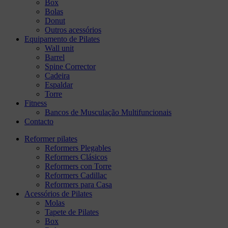
Box
Bolas
Donut
Outros acessórios
Equipamento de Pilates
Wall unit
Barrel
Spine Corrector
Cadeira
Espaldar
Torre
Fitness
Bancos de Musculação Multifuncionais
Contacto
Reformer pilates
Reformers Plegables
Reformers Clásicos
Reformers con Torre
Reformers Cadillac
Reformers para Casa
Acessórios de Pilates
Molas
Tapete de Pilates
Box