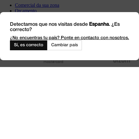
Comercial da sua zona
Orçamento
Incidência
Visite-nos
Detectamos que nos visitas desde
Espanha
. ¿Es
correcto?
Trabalhe connosco
Outlet
¿No encuentras tu país? Ponte en contacto con nosotros.
Sí, es correcto
Cambiar país