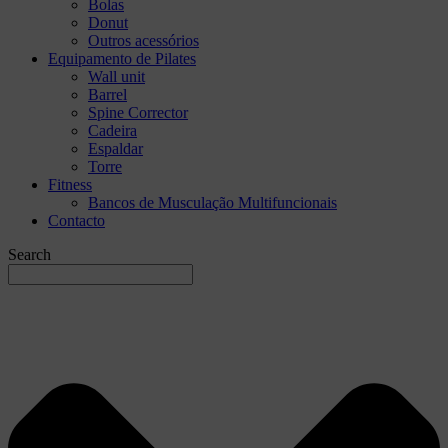
Bolas
Donut
Outros acessórios
Equipamento de Pilates
Wall unit
Barrel
Spine Corrector
Cadeira
Espaldar
Torre
Fitness
Bancos de Musculação Multifuncionais
Contacto
Search