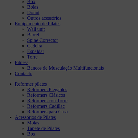
Box
Bolas
Donut
Outros acessórios
Equipamento de Pilates
Wall unit
Barrel
Spine Corrector
Cadeira
Espaldar
Torre
Fitness
Bancos de Musculação Multifuncionais
Contacto
Reformer pilates
Reformers Plegables
Reformers Clásicos
Reformers con Torre
Reformers Cadillac
Reformers para Casa
Acessórios de Pilates
Molas
Tapete de Pilates
Box