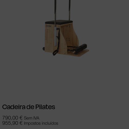
Ver opções
This product has multiple
variants. The options may be chosen on
the product page
Cadeira de Pilates
790,00
€
Sem IVA
955,90
€
Impostos incluídos