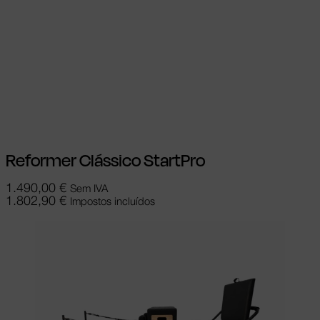
Ver opções
This product has multiple
variants. The options may be chosen on
the product page
Reformer Clássico StartPro
1.490,00
€
Sem IVA
1.802,90
€
Impostos incluídos