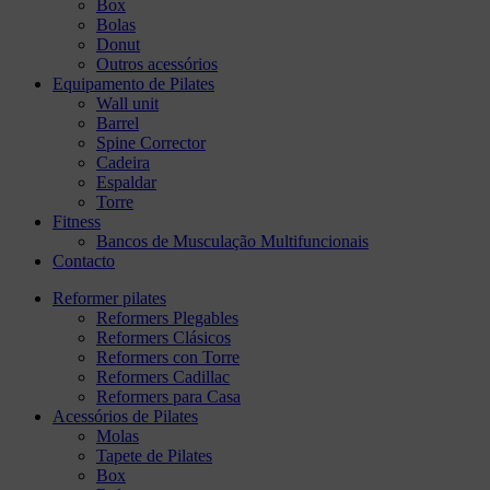
Box
Bolas
Donut
Outros acessórios
Equipamento de Pilates
Wall unit
Barrel
Spine Corrector
Cadeira
Espaldar
Torre
Fitness
Bancos de Musculação Multifuncionais
Contacto
Reformer pilates
Reformers Plegables
Reformers Clásicos
Reformers con Torre
Reformers Cadillac
Reformers para Casa
Acessórios de Pilates
Molas
Tapete de Pilates
Box