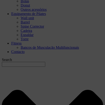
Bolas
Donut
Outros acessórios
Equipamento de Pilates
Wall unit
Barrel
Spine Corrector
Cadeira
Espaldar
Torre
Fitness
Bancos de Musculação Multifuncionais
Contacto
Search