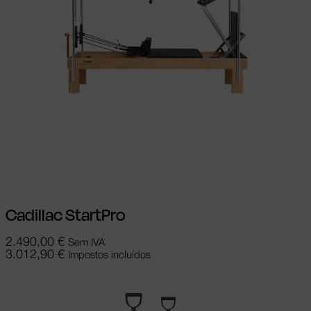
Ver opções
This product has multiple
variants. The options may be chosen on
the product page
Cadillac StartPro
2.490,00
€
Sem IVA
3.012,90
€
Impostos incluídos