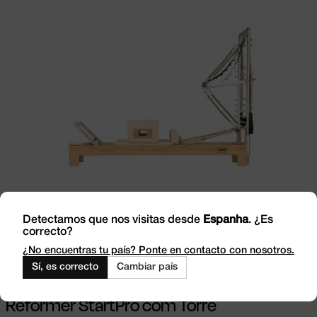
Ver opções
This product has multiple
Detectamos que nos visitas desde
Espanha
. ¿Es
variants. The options may be chosen on
correcto?
the product page
¿No encuentras tu país? Ponte en contacto con nosotros.
Sí, es correcto
Cambiar país
Reformer StartPro com Torre