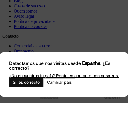
Blog
Casos de sucesso
Quem somos
Aviso legal
Política de privacidade
Política de cookies
Contacto
Comercial da sua zona
Orçamento
Incidência
Visite-nos
Detectamos que nos visitas desde
Espanha
. ¿Es
correcto?
Trabalhe connosco
Outlet
¿No encuentras tu país? Ponte en contacto con nosotros.
Sí, es correcto
Cambiar país