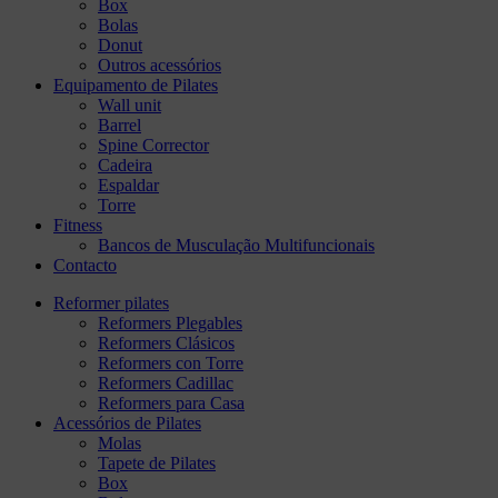
Box
Bolas
Donut
Outros acessórios
Equipamento de Pilates
Wall unit
Barrel
Spine Corrector
Cadeira
Espaldar
Torre
Fitness
Bancos de Musculação Multifuncionais
Contacto
Reformer pilates
Reformers Plegables
Reformers Clásicos
Reformers con Torre
Reformers Cadillac
Reformers para Casa
Acessórios de Pilates
Molas
Tapete de Pilates
Box