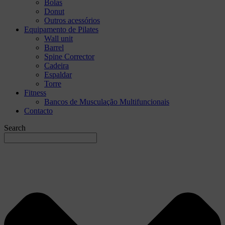
Bolas
Donut
Outros acessórios
Equipamento de Pilates
Wall unit
Barrel
Spine Corrector
Cadeira
Espaldar
Torre
Fitness
Bancos de Musculação Multifuncionais
Contacto
Search