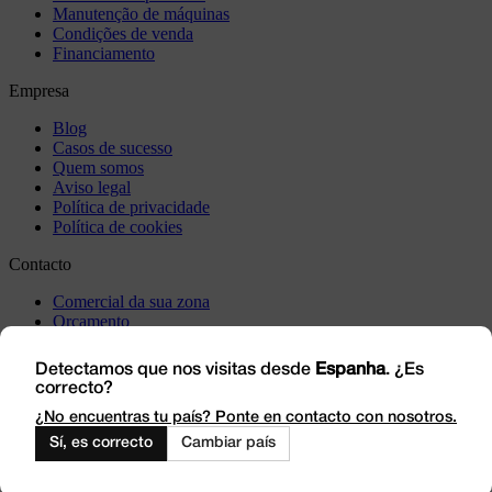
Manutenção de máquinas
Condições de venda
Financiamento
Empresa
Blog
Casos de sucesso
Quem somos
Aviso legal
Política de privacidade
Política de cookies
Contacto
Comercial da sua zona
Orçamento
Incidência
Visite-nos
Detectamos que nos visitas desde
Espanha
. ¿Es
correcto?
Trabalhe connosco
Outlet
¿No encuentras tu país? Ponte en contacto con nosotros.
Sí, es correcto
Cambiar país