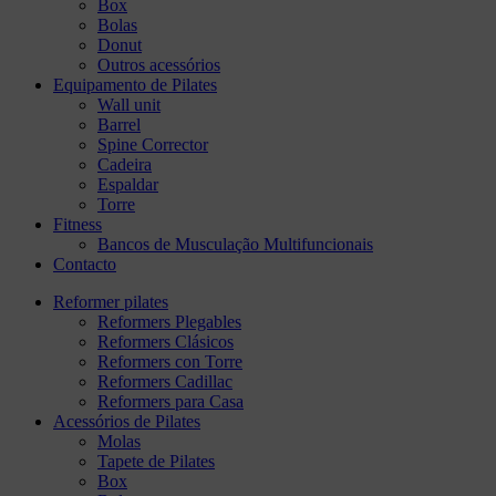
Box
Bolas
Donut
Outros acessórios
Equipamento de Pilates
Wall unit
Barrel
Spine Corrector
Cadeira
Espaldar
Torre
Fitness
Bancos de Musculação Multifuncionais
Contacto
Reformer pilates
Reformers Plegables
Reformers Clásicos
Reformers con Torre
Reformers Cadillac
Reformers para Casa
Acessórios de Pilates
Molas
Tapete de Pilates
Box