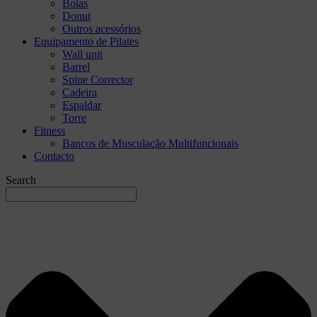
Bolas
Donut
Outros acessórios
Equipamento de Pilates
Wall unit
Barrel
Spine Corrector
Cadeira
Espaldar
Torre
Fitness
Bancos de Musculação Multifuncionais
Contacto
Search