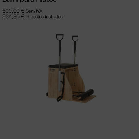
690,00
€
Sem IVA
834,90
€
Impostos incluídos
Ver opções
This product has multiple
variants. The options may be chosen on
the product page