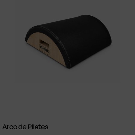
Ver opções
This product has multiple
variants. The options may be chosen on
the product page
Arco de Pilates