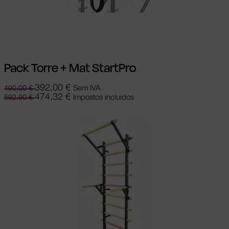
Adicionar
Pack Torre + Mat StartPro
392,00
€
Sem IVA
490,00
€
474,32
€
Impostos incluídos
592,90
€