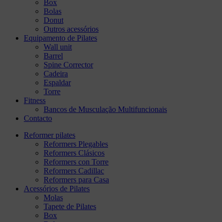
Box
Bolas
Donut
Outros acessórios
Equipamento de Pilates
Wall unit
Barrel
Spine Corrector
Cadeira
Espaldar
Torre
Fitness
Bancos de Musculação Multifuncionais
Contacto
Reformer pilates
Reformers Plegables
Reformers Clásicos
Reformers con Torre
Reformers Cadillac
Reformers para Casa
Acessórios de Pilates
Molas
Tapete de Pilates
Box