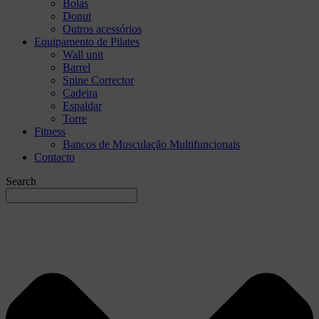
Bolas
Donut
Outros acessórios
Equipamento de Pilates
Wall unit
Barrel
Spine Corrector
Cadeira
Espaldar
Torre
Fitness
Bancos de Musculação Multifuncionais
Contacto
Search