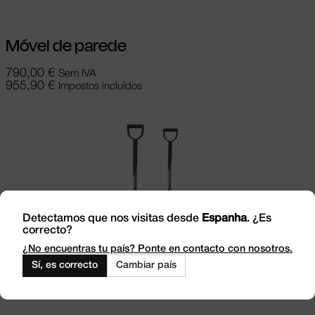
Móvel de parede
790,00
€
Sem IVA
955,90
€
Impostos incluídos
Detectamos que nos visitas desde
Espanha
. ¿Es
correcto?
¿No encuentras tu país? Ponte en contacto con nosotros.
Sí, es correcto
Cambiar país
Ver opções
This product has multiple