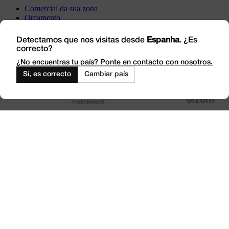
Comercial da sua zona
Orçamento
Incidência
Visite-nos
Detectamos que nos visitas desde
Espanha
. ¿Es
correcto?
Trabalhe connosco
Outlet
¿No encuentras tu país? Ponte en contacto con nosotros.
Sí, es correcto
Cambiar país