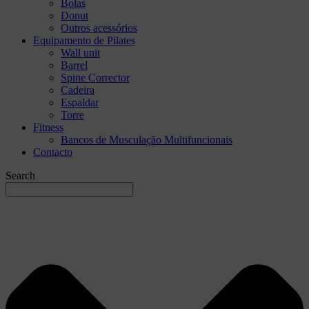
Bolas
Donut
Outros acessórios
Equipamento de Pilates
Wall unit
Barrel
Spine Corrector
Cadeira
Espaldar
Torre
Fitness
Bancos de Musculação Multifuncionais
Contacto
Search