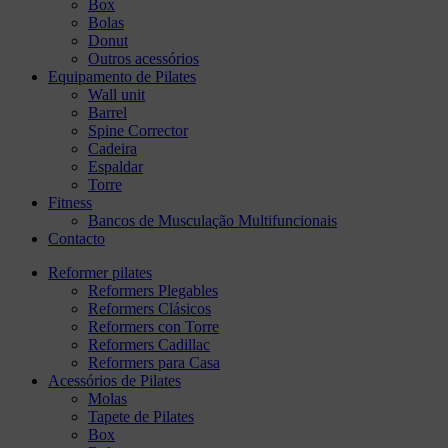
Box
Bolas
Donut
Outros acessórios
Equipamento de Pilates
Wall unit
Barrel
Spine Corrector
Cadeira
Espaldar
Torre
Fitness
Bancos de Musculação Multifuncionais
Contacto
Reformer pilates
Reformers Plegables
Reformers Clásicos
Reformers con Torre
Reformers Cadillac
Reformers para Casa
Acessórios de Pilates
Molas
Tapete de Pilates
Box