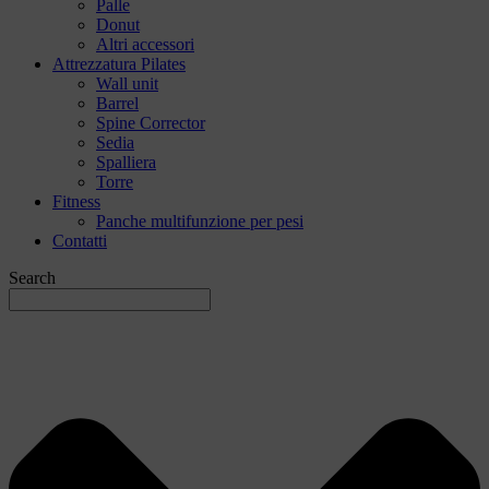
Palle
Donut
Altri accessori
Attrezzatura Pilates
Wall unit
Barrel
Spine Corrector
Sedia
Spalliera
Torre
Fitness
Panche multifunzione per pesi
Contatti
Search