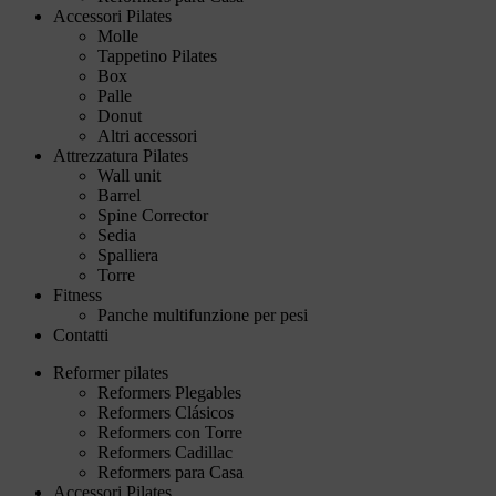
Accessori Pilates
Molle
Tappetino Pilates
Box
Palle
Donut
Altri accessori
Attrezzatura Pilates
Wall unit
Barrel
Spine Corrector
Sedia
Spalliera
Torre
Fitness
Panche multifunzione per pesi
Contatti
Reformer pilates
Reformers Plegables
Reformers Clásicos
Reformers con Torre
Reformers Cadillac
Reformers para Casa
Accessori Pilates