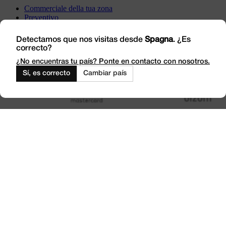
Commerciale della tua zona
Preventivo
Incident
Vieni a trovarci
Detectamos que nos visitas desde
Spagna
. ¿Es
correcto?
Lavora con noi
Outlet
¿No encuentras tu país? Ponte en contacto con nosotros.
Sí, es correcto
Cambiar país