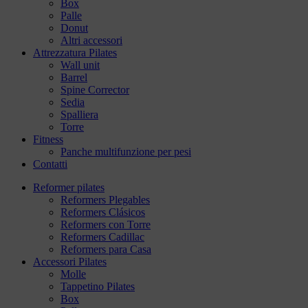
Box
Palle
Donut
Altri accessori
Attrezzatura Pilates
Wall unit
Barrel
Spine Corrector
Sedia
Spalliera
Torre
Fitness
Panche multifunzione per pesi
Contatti
Reformer pilates
Reformers Plegables
Reformers Clásicos
Reformers con Torre
Reformers Cadillac
Reformers para Casa
Accessori Pilates
Molle
Tappetino Pilates
Box