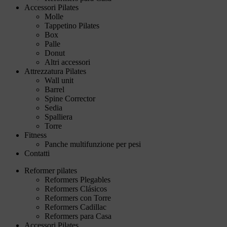
Accessori Pilates
Molle
Tappetino Pilates
Box
Palle
Donut
Altri accessori
Attrezzatura Pilates
Wall unit
Barrel
Spine Corrector
Sedia
Spalliera
Torre
Fitness
Panche multifunzione per pesi
Contatti
Reformer pilates
Reformers Plegables
Reformers Clásicos
Reformers con Torre
Reformers Cadillac
Reformers para Casa
Accessori Pilates