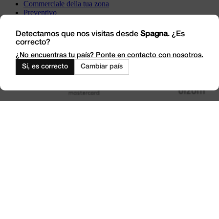
Commerciale della tua zona
Preventivo
Incident
Vieni a trovarci
Detectamos que nos visitas desde
Spagna
. ¿Es
correcto?
Lavora con noi
Outlet
¿No encuentras tu país? Ponte en contacto con nosotros.
Sí, es correcto
Cambiar país