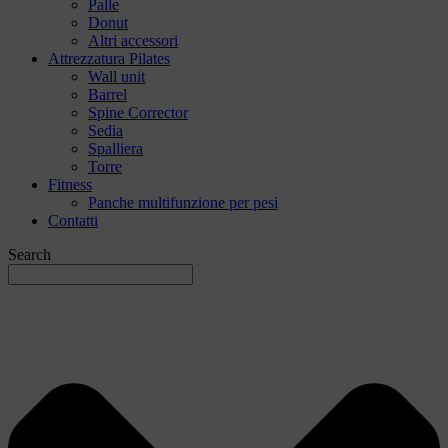
Palle
Donut
Altri accessori
Attrezzatura Pilates
Wall unit
Barrel
Spine Corrector
Sedia
Spalliera
Torre
Fitness
Panche multifunzione per pesi
Contatti
Search