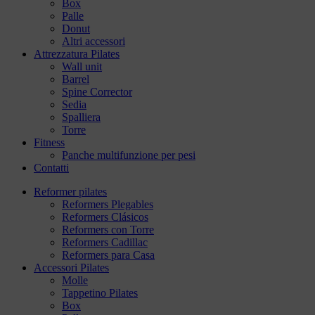
Box
Palle
Donut
Altri accessori
Attrezzatura Pilates
Wall unit
Barrel
Spine Corrector
Sedia
Spalliera
Torre
Fitness
Panche multifunzione per pesi
Contatti
Reformer pilates
Reformers Plegables
Reformers Clásicos
Reformers con Torre
Reformers Cadillac
Reformers para Casa
Accessori Pilates
Molle
Tappetino Pilates
Box