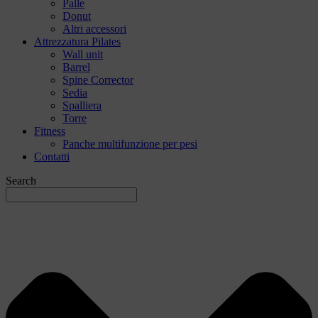
Palle
Donut
Altri accessori
Attrezzatura Pilates
Wall unit
Barrel
Spine Corrector
Sedia
Spalliera
Torre
Fitness
Panche multifunzione per pesi
Contatti
Search