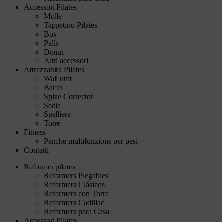
Accessori Pilates
Molle
Tappetino Pilates
Box
Palle
Donut
Altri accessori
Attrezzatura Pilates
Wall unit
Barrel
Spine Corrector
Sedia
Spalliera
Torre
Fitness
Panche multifunzione per pesi
Contatti
Reformer pilates
Reformers Plegables
Reformers Clásicos
Reformers con Torre
Reformers Cadillac
Reformers para Casa
Accessori Pilates