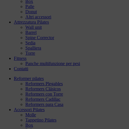
Box
Palle
Donut
Altri accessori
Attrezzatura Pilates
Wall unit
Barrel
Spine Corrector
Sedia
Spalliera
Torre
Fitness
Panche multifunzione per pesi
Contatti
Reformer pilates
Reformers Plegables
Reformers Clásicos
Reformers con Torre
Reformers Cadillac
Reformers para Casa
Accessori Pilates
Molle
Tappetino Pilates
Box