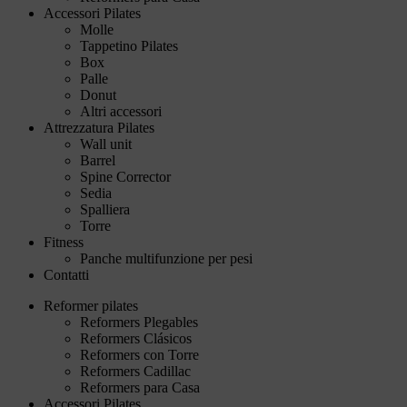
Accessori Pilates
Molle
Tappetino Pilates
Box
Palle
Donut
Altri accessori
Attrezzatura Pilates
Wall unit
Barrel
Spine Corrector
Sedia
Spalliera
Torre
Fitness
Panche multifunzione per pesi
Contatti
Reformer pilates
Reformers Plegables
Reformers Clásicos
Reformers con Torre
Reformers Cadillac
Reformers para Casa
Accessori Pilates