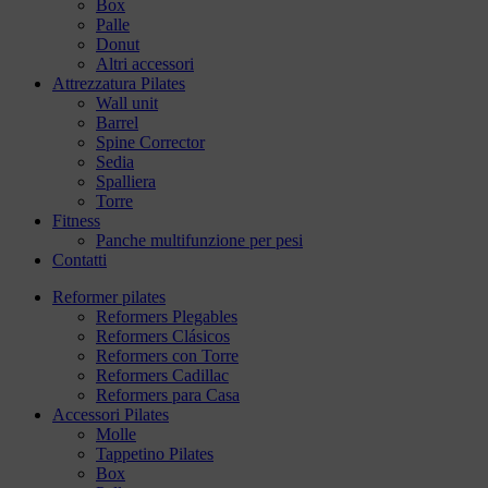
Box
Palle
Donut
Altri accessori
Attrezzatura Pilates
Wall unit
Barrel
Spine Corrector
Sedia
Spalliera
Torre
Fitness
Panche multifunzione per pesi
Contatti
Reformer pilates
Reformers Plegables
Reformers Clásicos
Reformers con Torre
Reformers Cadillac
Reformers para Casa
Accessori Pilates
Molle
Tappetino Pilates
Box