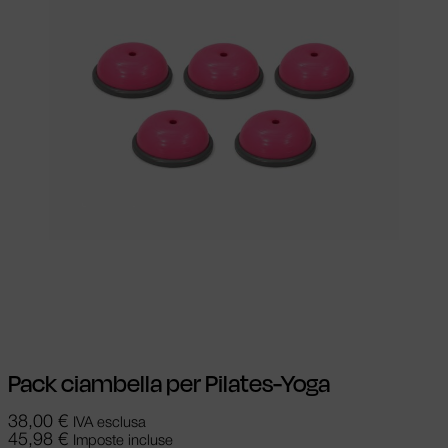
Scegli
Questo prodotto ha più varianti.
Le opzioni possono essere scelte nella
pagina del prodotto
Pack ciambella per Pilates-Yoga
38,00
€
IVA esclusa
45,98
€
Imposte incluse