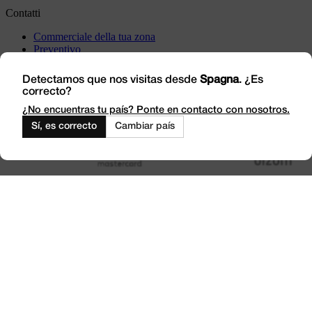
Contatti
Commerciale della tua zona
Preventivo
Incident
Vieni a trovarci
Detectamos que nos visitas desde
Spagna
. ¿Es
correcto?
Lavora con noi
Outlet
¿No encuentras tu país? Ponte en contacto con nosotros.
Sí, es correcto
Cambiar país