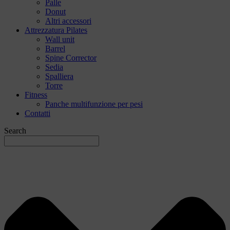
Palle
Donut
Altri accessori
Attrezzatura Pilates
Wall unit
Barrel
Spine Corrector
Sedia
Spalliera
Torre
Fitness
Panche multifunzione per pesi
Contatti
Search