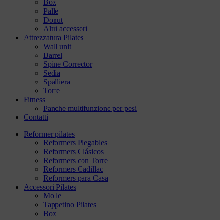
Box
Palle
Donut
Altri accessori
Attrezzatura Pilates
Wall unit
Barrel
Spine Corrector
Sedia
Spalliera
Torre
Fitness
Panche multifunzione per pesi
Contatti
Reformer pilates
Reformers Plegables
Reformers Clásicos
Reformers con Torre
Reformers Cadillac
Reformers para Casa
Accessori Pilates
Molle
Tappetino Pilates
Box