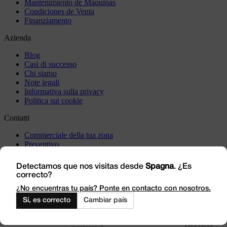
Mantenimiento de Máquinas
Condiciones de Venta
Finanziamento
Azienda
Blog
Casi di successo
Chi siamo
Note legali
Informativa sulla privacy
Politica sui cookie
Contatti
Commerciale della tua zona
Preventivo
Incident
Vieni a trovarci
Detectamos que nos visitas desde
Spagna
. ¿Es
correcto?
Lavora con noi
Outlet
¿No encuentras tu país? Ponte en contacto con nosotros.
Sí, es correcto
Cambiar país