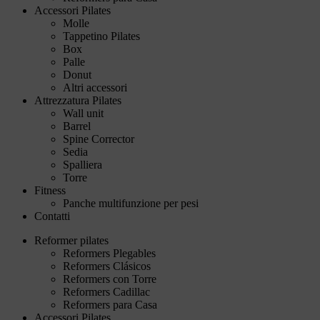
Accessori Pilates
Molle
Tappetino Pilates
Box
Palle
Donut
Altri accessori
Attrezzatura Pilates
Wall unit
Barrel
Spine Corrector
Sedia
Spalliera
Torre
Fitness
Panche multifunzione per pesi
Contatti
Reformer pilates
Reformers Plegables
Reformers Clásicos
Reformers con Torre
Reformers Cadillac
Reformers para Casa
Accessori Pilates