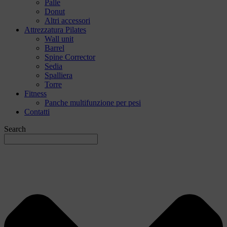
Palle
Donut
Altri accessori
Attrezzatura Pilates
Wall unit
Barrel
Spine Corrector
Sedia
Spalliera
Torre
Fitness
Panche multifunzione per pesi
Contatti
Search