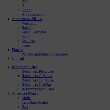
Box
Palle
Donut
Altri accessori
Attrezzatura Pilates
Wall unit
Barrel
Spine Corrector
Sedia
Spalliera
Torre
Fitness
Panche multifunzione per pesi
Contatti
Reformer pilates
Reformers Plegables
Reformers Clásicos
Reformers con Torre
Reformers Cadillac
Reformers para Casa
Accessori Pilates
Molle
Tappetino Pilates
Box