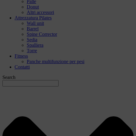
Palle
Donut
Altri accessori
Attrezzatura Pilates
Wall unit
Barrel
Spine Corrector
Sedia
Spalliera
Torre
Fitness
Panche multifunzione per pesi
Contatti
Search