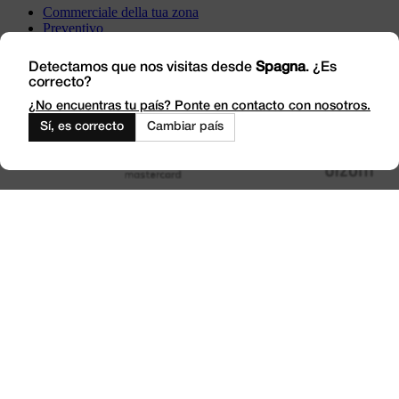
Commerciale della tua zona
Preventivo
Incident
Vieni a trovarci
Detectamos que nos visitas desde
Spagna
. ¿Es
correcto?
Lavora con noi
Outlet
¿No encuentras tu país? Ponte en contacto con nosotros.
Sí, es correcto
Cambiar país