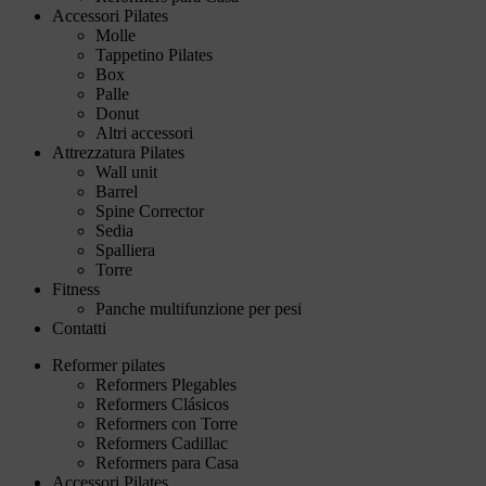
Accessori Pilates
Molle
Tappetino Pilates
Box
Palle
Donut
Altri accessori
Attrezzatura Pilates
Wall unit
Barrel
Spine Corrector
Sedia
Spalliera
Torre
Fitness
Panche multifunzione per pesi
Contatti
Reformer pilates
Reformers Plegables
Reformers Clásicos
Reformers con Torre
Reformers Cadillac
Reformers para Casa
Accessori Pilates