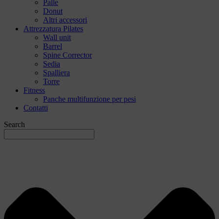
Palle
Donut
Altri accessori
Attrezzatura Pilates
Wall unit
Barrel
Spine Corrector
Sedia
Spalliera
Torre
Fitness
Panche multifunzione per pesi
Contatti
Search