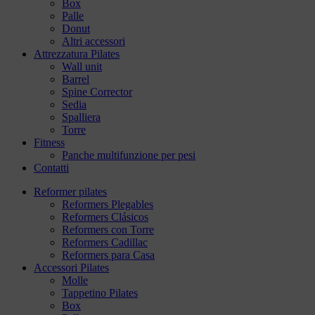
Box
Palle
Donut
Altri accessori
Attrezzatura Pilates
Wall unit
Barrel
Spine Corrector
Sedia
Spalliera
Torre
Fitness
Panche multifunzione per pesi
Contatti
Reformer pilates
Reformers Plegables
Reformers Clásicos
Reformers con Torre
Reformers Cadillac
Reformers para Casa
Accessori Pilates
Molle
Tappetino Pilates
Box