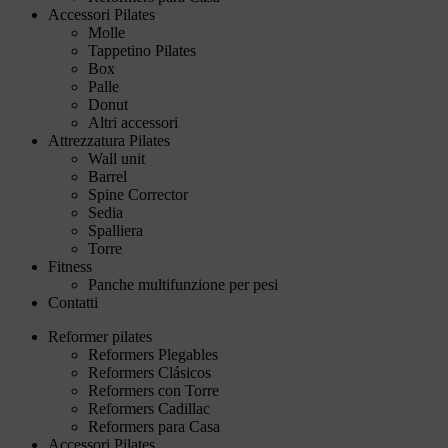
Accessori Pilates
Molle
Tappetino Pilates
Box
Palle
Donut
Altri accessori
Attrezzatura Pilates
Wall unit
Barrel
Spine Corrector
Sedia
Spalliera
Torre
Fitness
Panche multifunzione per pesi
Contatti
Reformer pilates
Reformers Plegables
Reformers Clásicos
Reformers con Torre
Reformers Cadillac
Reformers para Casa
Accessori Pilates