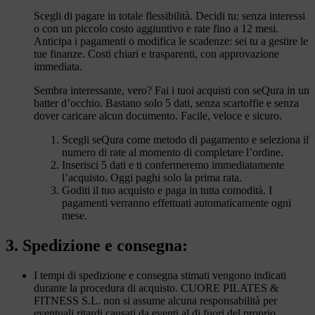
Scegli di pagare in totale flessibilità. Decidi tu: senza interessi
o con un piccolo costo aggiuntivo e rate fino a 12 mesi.
Anticipa i pagamenti o modifica le scadenze: sei tu a gestire le
tue finanze. Costi chiari e trasparenti, con approvazione
immediata.
Sembra interessante, vero? Fai i tuoi acquisti con seQura in un
batter d’occhio. Bastano solo 5 dati, senza scartoffie e senza
dover caricare alcun documento. Facile, veloce e sicuro.
Scegli seQura come metodo di pagamento e seleziona il
numero di rate al momento di completare l’ordine.
Inserisci 5 dati e ti confermeremo immediatamente
l’acquisto. Oggi paghi solo la prima rata.
Goditi il tuo acquisto e paga in tutta comodità. I
pagamenti verranno effettuati automaticamente ogni
mese.
3. Spedizione e consegna:
I tempi di spedizione e consegna stimati vengono indicati
durante la procedura di acquisto. CUORE PILATES &
FITNESS S.L. non si assume alcuna responsabilità per
eventuali ritardi causati da eventi al di fuori del proprio