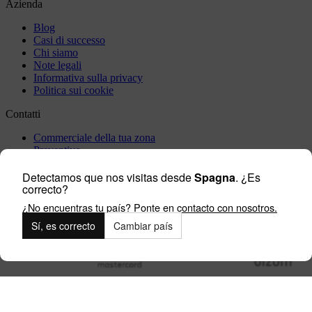
Azienda
Blog
Casi di successo
Chi siamo
Note legali
Informativa sulla privacy
Politica sui cookie
Contatti
Commerciale della tua zona
Preventivo
Incident
Vieni a trovarci
Detectamos que nos visitas desde
Spagna
. ¿Es
correcto?
Lavora con noi
¿No encuentras tu país? Ponte en contacto con nosotros.
Outlet
Sí, es correcto
Cambiar país