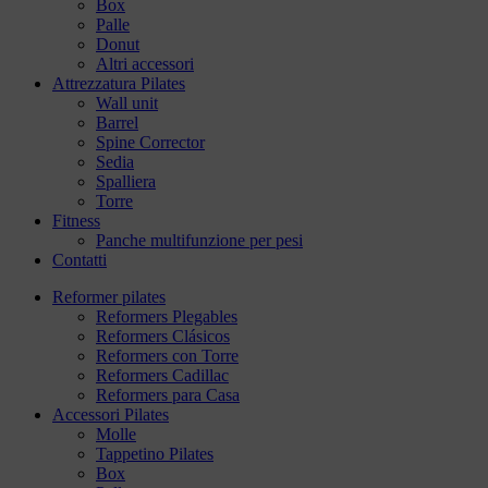
Box
Palle
Donut
Altri accessori
Attrezzatura Pilates
Wall unit
Barrel
Spine Corrector
Sedia
Spalliera
Torre
Fitness
Panche multifunzione per pesi
Contatti
Reformer pilates
Reformers Plegables
Reformers Clásicos
Reformers con Torre
Reformers Cadillac
Reformers para Casa
Accessori Pilates
Molle
Tappetino Pilates
Box