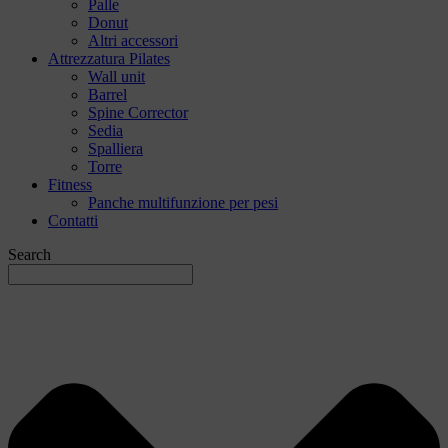
Palle
Donut
Altri accessori
Attrezzatura Pilates
Wall unit
Barrel
Spine Corrector
Sedia
Spalliera
Torre
Fitness
Panche multifunzione per pesi
Contatti
Search