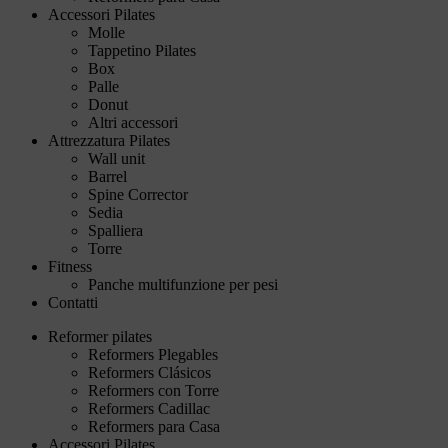
Accessori Pilates
Molle
Tappetino Pilates
Box
Palle
Donut
Altri accessori
Attrezzatura Pilates
Wall unit
Barrel
Spine Corrector
Sedia
Spalliera
Torre
Fitness
Panche multifunzione per pesi
Contatti
Reformer pilates
Reformers Plegables
Reformers Clásicos
Reformers con Torre
Reformers Cadillac
Reformers para Casa
Accessori Pilates