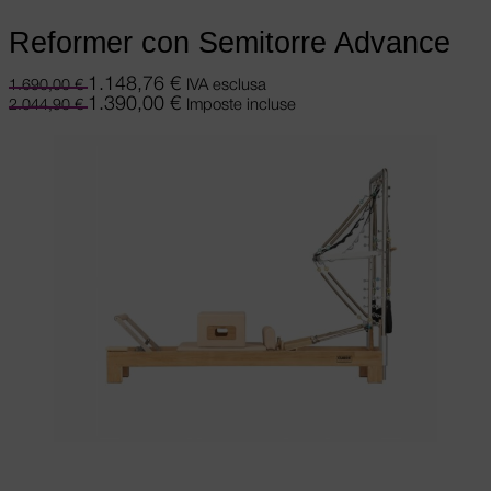
Reformer con Semitorre Advance
1.148,76
€
IVA esclusa
1.690,00
€
1.390,00
€
Imposte incluse
2.044,90
€
Scegli
Questo prodotto ha più varianti.
Le opzioni possono essere scelte nella