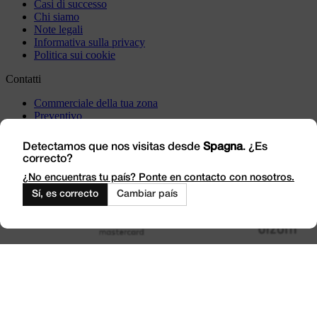
Casi di successo
Chi siamo
Note legali
Informativa sulla privacy
Politica sui cookie
Contatti
Commerciale della tua zona
Preventivo
Incident
Vieni a trovarci
Detectamos que nos visitas desde
Spagna
. ¿Es
correcto?
Lavora con noi
Outlet
¿No encuentras tu país? Ponte en contacto con nosotros.
Sí, es correcto
Cambiar país