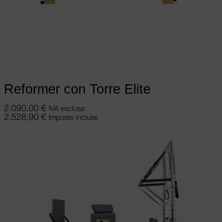
Scegli
Questo prodotto ha più varianti.
Le opzioni possono essere scelte nella
pagina del prodotto
Reformer con Torre Elite
2.090,00
€
IVA esclusa
2.528,90
€
Imposte incluse