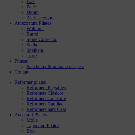
Box
Palle
Donut
Altri accessori
Attrezzatura Pilates
Wall unit
Barrel
Spine Corrector
Sedia
Spalliera
Torre
Fitness
Panche multifunzione per pesi
Contatti
Reformer pilates
Reformers Plegables
Reformers Clásicos
Reformers con Torre
Reformers Cadillac
Reformers para Casa
Accessori Pilates
Molle
Tappetino Pilates
Box