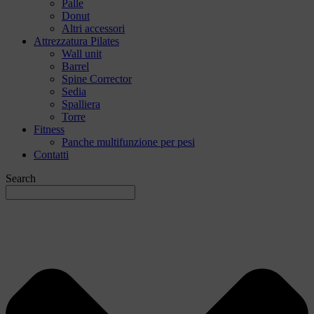
Palle
Donut
Altri accessori
Attrezzatura Pilates
Wall unit
Barrel
Spine Corrector
Sedia
Spalliera
Torre
Fitness
Panche multifunzione per pesi
Contatti
Search