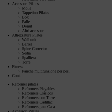
Accessori Pilates
Molle
Tappetino Pilates
Box
Palle
Donut
Altri accessori
Attrezzatura Pilates
Wall unit
Barrel
Spine Corrector
Sedia
Spalliera
Torre
Fitness
Panche multifunzione per pesi
Contatti
Reformer pilates
Reformers Plegables
Reformers Clásicos
Reformers con Torre
Reformers Cadillac
Reformers para Casa
Accessori Pilates