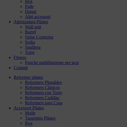
Box
Palle
Donut
Altri accessori
Attrezzatura Pilates
Wall unit
Barrel
Spine Corrector
Sedia
Spalliera
Torre
Fitness
Panche multifunzione per pesi
Contatti
Reformer pilates
Reformers Plegables
Reformers Clásicos
Reformers con Torre
Reformers Cadillac
Reformers para Casa
Accessori Pilates
Molle
Tappetino Pilates
Box