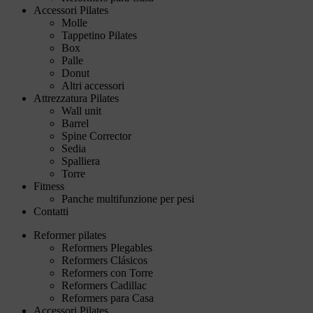
Accessori Pilates
Molle
Tappetino Pilates
Box
Palle
Donut
Altri accessori
Attrezzatura Pilates
Wall unit
Barrel
Spine Corrector
Sedia
Spalliera
Torre
Fitness
Panche multifunzione per pesi
Contatti
Reformer pilates
Reformers Plegables
Reformers Clásicos
Reformers con Torre
Reformers Cadillac
Reformers para Casa
Accessori Pilates