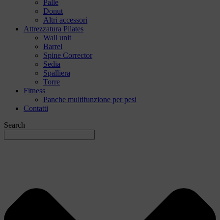
Palle
Donut
Altri accessori
Attrezzatura Pilates
Wall unit
Barrel
Spine Corrector
Sedia
Spalliera
Torre
Fitness
Panche multifunzione per pesi
Contatti
Search