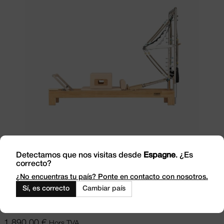
Choix des options
Ce produit a
plusieurs variations. Les options peuvent
Detectamos que nos visitas desde
Espagne
. ¿Es
être choisies sur la page du produit
correcto?
¿No encuentras tu país? Ponte en contacto con nosotros.
Sí, es correcto
Cambiar país
Reformer avec tour StartPro
1.890,00
€
Hors TVA