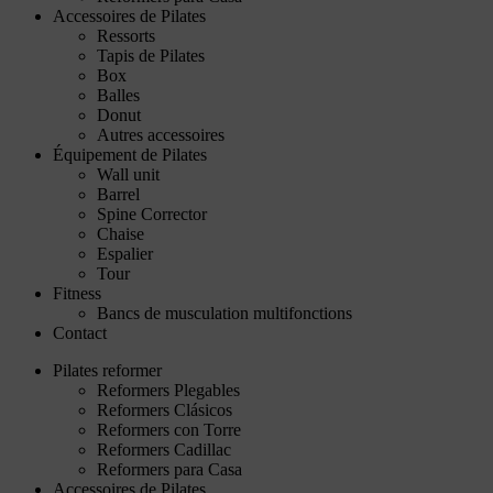
Accessoires de Pilates
Ressorts
Tapis de Pilates
Box
Balles
Donut
Autres accessoires
Équipement de Pilates
Wall unit
Barrel
Spine Corrector
Chaise
Espalier
Tour
Fitness
Bancs de musculation multifonctions
Contact
Pilates reformer
Reformers Plegables
Reformers Clásicos
Reformers con Torre
Reformers Cadillac
Reformers para Casa
Accessoires de Pilates