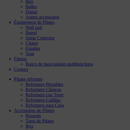
Box
Balles
Donut
Autres accessoires
Équipement de Pilates
Wall unit
Barrel
Spine Corrector
Chaise
Espalier
Tour
Fitness
Bancs de musculation multifonctions
Contact
Pilates reformer
Reformers Plegables
Reformers Clásicos
Reformers con Torre
Reformers Cadillac
Reformers para Casa
Accessoires de Pilates
Ressorts
Tapis de Pilates
Box