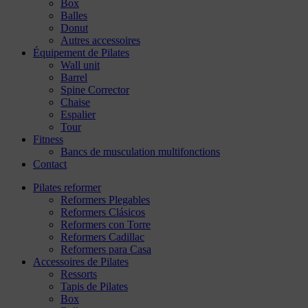
Box
Balles
Donut
Autres accessoires
Équipement de Pilates
Wall unit
Barrel
Spine Corrector
Chaise
Espalier
Tour
Fitness
Bancs de musculation multifonctions
Contact
Pilates reformer
Reformers Plegables
Reformers Clásicos
Reformers con Torre
Reformers Cadillac
Reformers para Casa
Accessoires de Pilates
Ressorts
Tapis de Pilates
Box