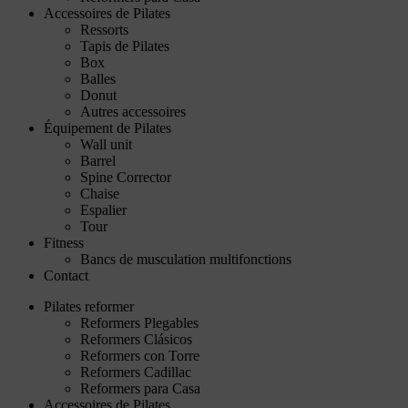
Accessoires de Pilates
Ressorts
Tapis de Pilates
Box
Balles
Donut
Autres accessoires
Équipement de Pilates
Wall unit
Barrel
Spine Corrector
Chaise
Espalier
Tour
Fitness
Bancs de musculation multifonctions
Contact
Pilates reformer
Reformers Plegables
Reformers Clásicos
Reformers con Torre
Reformers Cadillac
Reformers para Casa
Accessoires de Pilates