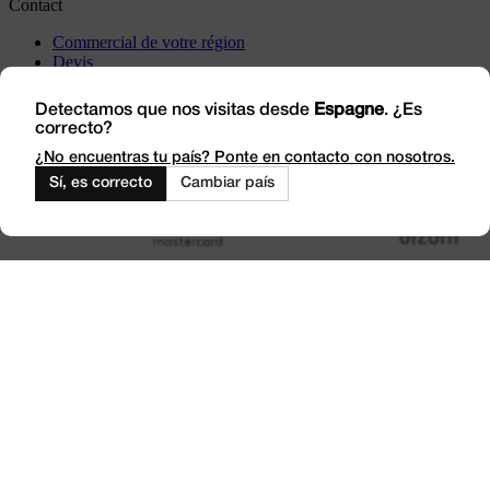
Contact
Commercial de votre région
Devis
Incidents
Rendez-nous visite
Detectamos que nos visitas desde
Espagne
. ¿Es
correcto?
Travaillez avec nous
Outlet
¿No encuentras tu país? Ponte en contacto con nosotros.
Sí, es correcto
Cambiar país