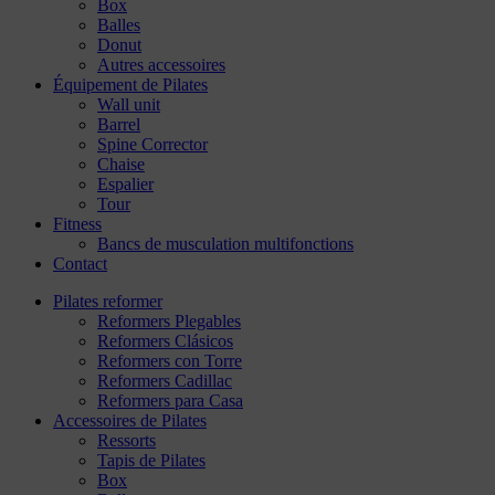
Box
Balles
Donut
Autres accessoires
Équipement de Pilates
Wall unit
Barrel
Spine Corrector
Chaise
Espalier
Tour
Fitness
Bancs de musculation multifonctions
Contact
Pilates reformer
Reformers Plegables
Reformers Clásicos
Reformers con Torre
Reformers Cadillac
Reformers para Casa
Accessoires de Pilates
Ressorts
Tapis de Pilates
Box