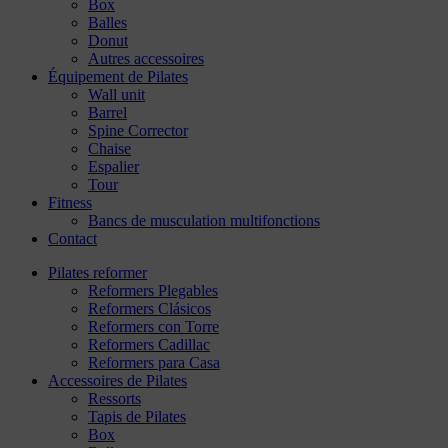
Box
Balles
Donut
Autres accessoires
Équipement de Pilates
Wall unit
Barrel
Spine Corrector
Chaise
Espalier
Tour
Fitness
Bancs de musculation multifonctions
Contact
Pilates reformer
Reformers Plegables
Reformers Clásicos
Reformers con Torre
Reformers Cadillac
Reformers para Casa
Accessoires de Pilates
Ressorts
Tapis de Pilates
Box