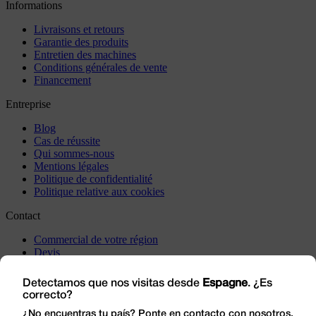
Informations
Livraisons et retours
Garantie des produits
Entretien des machines
Conditions générales de vente
Financement
Entreprise
Blog
Cas de réussite
Qui sommes-nous
Mentions légales
Politique de confidentialité
Politique relative aux cookies
Contact
Commercial de votre région
Devis
Incidents
Rendez-nous visite
Detectamos que nos visitas desde
Espagne
. ¿Es
correcto?
Travaillez avec nous
Outlet
¿No encuentras tu país? Ponte en contacto con nosotros.