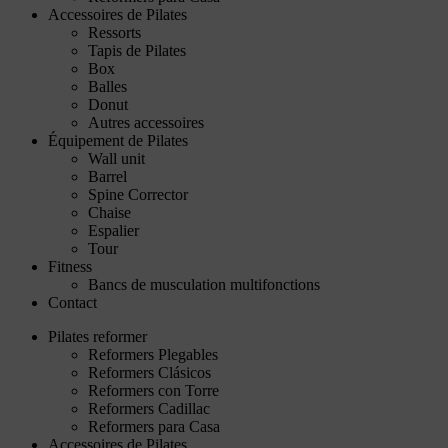
Accessoires de Pilates
Ressorts
Tapis de Pilates
Box
Balles
Donut
Autres accessoires
Équipement de Pilates
Wall unit
Barrel
Spine Corrector
Chaise
Espalier
Tour
Fitness
Bancs de musculation multifonctions
Contact
Pilates reformer
Reformers Plegables
Reformers Clásicos
Reformers con Torre
Reformers Cadillac
Reformers para Casa
Accessoires de Pilates