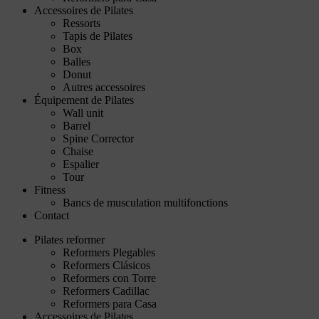
Accessoires de Pilates
Ressorts
Tapis de Pilates
Box
Balles
Donut
Autres accessoires
Équipement de Pilates
Wall unit
Barrel
Spine Corrector
Chaise
Espalier
Tour
Fitness
Bancs de musculation multifonctions
Contact
Pilates reformer
Reformers Plegables
Reformers Clásicos
Reformers con Torre
Reformers Cadillac
Reformers para Casa
Accessoires de Pilates