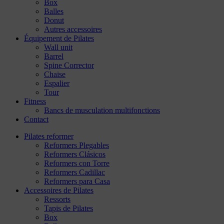
Box
Balles
Donut
Autres accessoires
Équipement de Pilates
Wall unit
Barrel
Spine Corrector
Chaise
Espalier
Tour
Fitness
Bancs de musculation multifonctions
Contact
Pilates reformer
Reformers Plegables
Reformers Clásicos
Reformers con Torre
Reformers Cadillac
Reformers para Casa
Accessoires de Pilates
Ressorts
Tapis de Pilates
Box