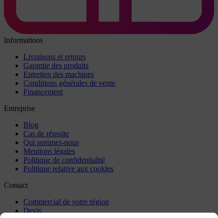
Informations
Livraisons et retours
Garantie des produits
Entretien des machines
Conditions générales de vente
Financement
Entreprise
Blog
Cas de réussite
Qui sommes-nous
Mentions légales
Politique de confidentialité
Politique relative aux cookies
Contact
Commercial de votre région
Devis