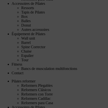
Accessoires de Pilates
Ressorts
Tapis de Pilates
Box
Balles
Donut
Autres accessoires
Équipement de Pilates
Wall unit
Barrel
Spine Corrector
Chaise
Espalier
Tour
Fitness
Bancs de musculation multifonctions
Contact
Pilates reformer
Reformers Plegables
Reformers Clásicos
Reformers con Torre
Reformers Cadillac
Reformers para Casa
Accessoires de Pilates