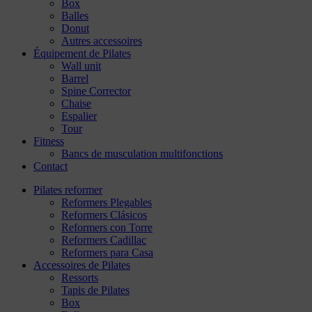
Box
Balles
Donut
Autres accessoires
Équipement de Pilates
Wall unit
Barrel
Spine Corrector
Chaise
Espalier
Tour
Fitness
Bancs de musculation multifonctions
Contact
Pilates reformer
Reformers Plegables
Reformers Clásicos
Reformers con Torre
Reformers Cadillac
Reformers para Casa
Accessoires de Pilates
Ressorts
Tapis de Pilates
Box