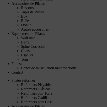
Accessoires de Pilates
Ressorts
Tapis de Pilates
Box
Balles
Donut
Autres accessoires
Équipement de Pilates
Wall unit
Barrel
Spine Corrector
Chaise
Espalier
Tour
Fitness
Bancs de musculation multifonctions
Contact
Pilates reformer
Reformers Plegables
Reformers Clásicos
Reformers con Torre
Reformers Cadillac
Reformers para Casa
Accessoires de Pilates