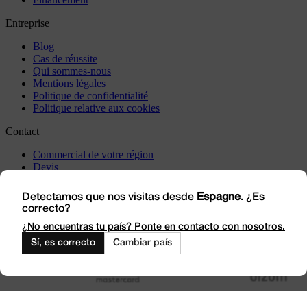
Entreprise
Blog
Cas de réussite
Qui sommes-nous
Mentions légales
Politique de confidentialité
Politique relative aux cookies
Contact
Commercial de votre région
Devis
Incidents
Rendez-nous visite
Detectamos que nos visitas desde
Espagne
. ¿Es
correcto?
Travaillez avec nous
Outlet
¿No encuentras tu país? Ponte en contacto con nosotros.
Sí, es correcto
Cambiar país