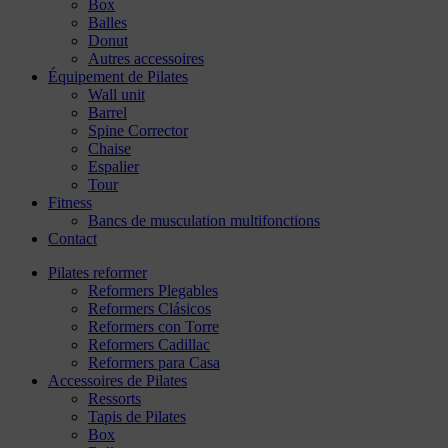
Box
Balles
Donut
Autres accessoires
Équipement de Pilates
Wall unit
Barrel
Spine Corrector
Chaise
Espalier
Tour
Fitness
Bancs de musculation multifonctions
Contact
Pilates reformer
Reformers Plegables
Reformers Clásicos
Reformers con Torre
Reformers Cadillac
Reformers para Casa
Accessoires de Pilates
Ressorts
Tapis de Pilates
Box