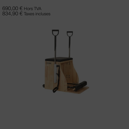
690,00
€
Hors TVA
834,90
€
Taxes incluses
Choix des options
Ce produit a
plusieurs variations. Les options peuvent
être choisies sur la page du produit