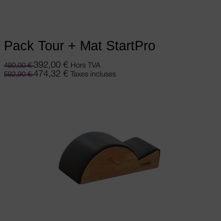
Ajouter au panier
Pack Tour + Mat StartPro
392,00
€
Hors TVA
490,00
€
474,32
€
Taxes incluses
592,90
€