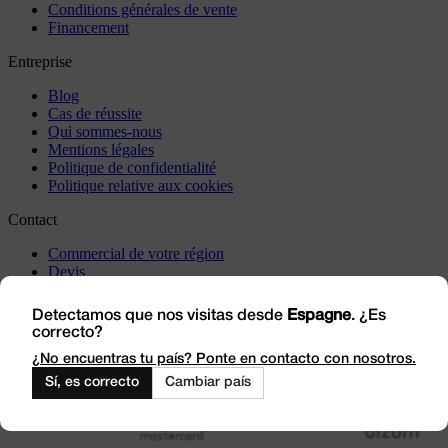
Conditions générales de vente
Financement
Entreprise
Blog
Cas de réussite
Qui sommes-nous
Mentions légales
Politique de confidentialité
Politique relative aux cookies
Contact
Commercial de votre région
Devis
Incidents
Rendez-nous visite
Detectamos que nos visitas desde
Espagne
. ¿Es
correcto?
Travaillez avec nous
Outlet
¿No encuentras tu país? Ponte en contacto con nosotros.
Sí, es correcto
Cambiar país