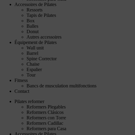
Accessoires de Pilates
Ressorts
Tapis de Pilates
Box
Balles
Donut
Autres accessoires
Équipement de Pilates
Wall unit
Barrel
Spine Corrector
Chaise
Espalier
Tour
Fitness
Bancs de musculation multifonctions
Contact
Pilates reformer
Reformers Plegables
Reformers Clásicos
Reformers con Torre
Reformers Cadillac
Reformers para Casa
Accessoires de Pilates