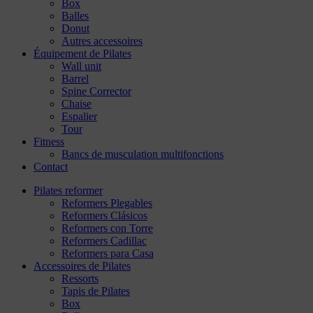
Box
Balles
Donut
Autres accessoires
Équipement de Pilates
Wall unit
Barrel
Spine Corrector
Chaise
Espalier
Tour
Fitness
Bancs de musculation multifonctions
Contact
Pilates reformer
Reformers Plegables
Reformers Clásicos
Reformers con Torre
Reformers Cadillac
Reformers para Casa
Accessoires de Pilates
Ressorts
Tapis de Pilates
Box