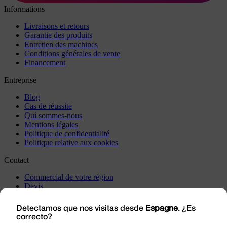
Informations
Livraisons et retours
Garantie des produits
Entretien des machines
Conditions générales de vente
Financement
Entreprise
Blog
Cas de réussite
Qui sommes-nous
Mentions légales
Politique de confidentialité
Politique relative aux cookies
Contact
Commercial de votre région
Devis
Incidents
Rendez-nous visite
Detectamos que nos visitas desde
Espagne
. ¿Es
correcto?
Travaillez avec nous