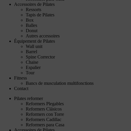
Accessoires de Pilates
Ressorts
Tapis de Pilates
Box
Balles
Donut
Autres accessoires
Équipement de Pilates
Wall unit
Barrel
Spine Corrector
Chaise
Espalier
Tour
Fitness
Bancs de musculation multifonctions
Contact
Pilates reformer
Reformers Plegables
Reformers Clásicos
Reformers con Torre
Reformers Cadillac
Reformers para Casa
Accessoires de Pilates