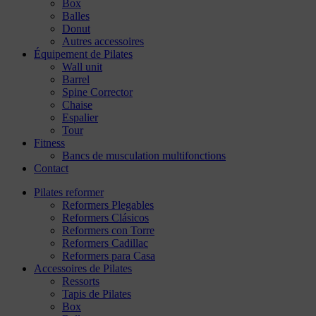
Box
Balles
Donut
Autres accessoires
Équipement de Pilates
Wall unit
Barrel
Spine Corrector
Chaise
Espalier
Tour
Fitness
Bancs de musculation multifonctions
Contact
Pilates reformer
Reformers Plegables
Reformers Clásicos
Reformers con Torre
Reformers Cadillac
Reformers para Casa
Accessoires de Pilates
Ressorts
Tapis de Pilates
Box