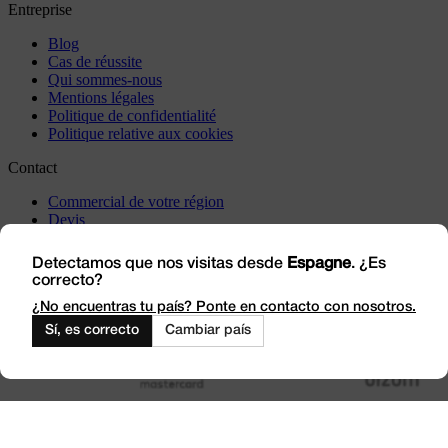
Entreprise
Blog
Cas de réussite
Qui sommes-nous
Mentions légales
Politique de confidentialité
Politique relative aux cookies
Contact
Commercial de votre région
Devis
Incidents
Rendez-nous visite
Detectamos que nos visitas desde
Espagne
. ¿Es
correcto?
Travaillez avec nous
Outlet
¿No encuentras tu país? Ponte en contacto con nosotros.
Sí, es correcto
Cambiar país