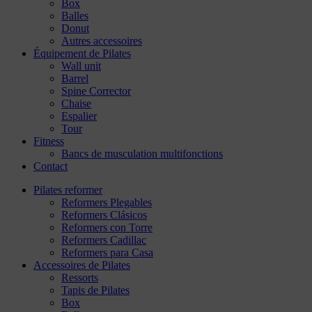
Box
Balles
Donut
Autres accessoires
Équipement de Pilates
Wall unit
Barrel
Spine Corrector
Chaise
Espalier
Tour
Fitness
Bancs de musculation multifonctions
Contact
Pilates reformer
Reformers Plegables
Reformers Clásicos
Reformers con Torre
Reformers Cadillac
Reformers para Casa
Accessoires de Pilates
Ressorts
Tapis de Pilates
Box