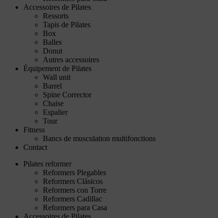
Accessoires de Pilates
Ressorts
Tapis de Pilates
Box
Balles
Donut
Autres accessoires
Équipement de Pilates
Wall unit
Barrel
Spine Corrector
Chaise
Espalier
Tour
Fitness
Bancs de musculation multifonctions
Contact
Pilates reformer
Reformers Plegables
Reformers Clásicos
Reformers con Torre
Reformers Cadillac
Reformers para Casa
Accessoires de Pilates